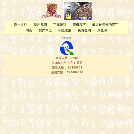
新手入門
使用凡例
字庫統計
隨機漢字
最近被搜索的漢字
鳴謝
製作單位
私隱政策
免責聲明
意見簿
（
管理員
）
在線人數： 3268
自 2014 年 7 月 8 日起
瀏覽人數： 80380864
使用次數： 294496318