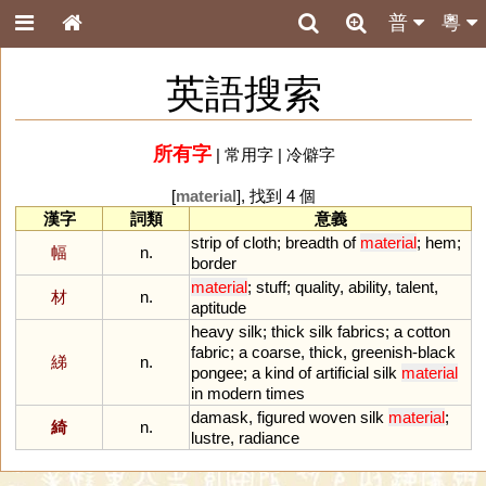
普
粵
英語搜索
所有字
|
常用字
|
冷僻字
[
material
], 找到 4 個
漢字
詞類
意義
strip
of
cloth
;
breadth
of
material
;
hem
;
幅
n.
border
material
;
stuff
;
quality
,
ability
,
talent
,
材
n.
aptitude
heavy
silk
;
thick
silk
fabrics
;
a
cotton
fabric
;
a
coarse
,
thick
,
greenish
-
black
綈
n.
pongee
;
a
kind
of
artificial
silk
material
in
modern
times
damask
,
figured
woven
silk
material
;
綺
n.
lustre
,
radiance