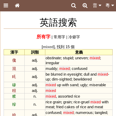
普
粵
英語搜索
所有字
|
常用字
|
冷僻字
[
mixed
], 找到 15 個
漢字
詞類
意義
obstinate
;
stupid
;
uneven
;
mixed
;
儳
adj.
irregular
混
adj.
muddy
;
mixed
;
confused
be
blurred
in
eyesight
;
dull
and
mixed
-
眊
adj.
up
;
dim
-
sighted
;
bewildered
磣
adj.
mixed
up
with
sand
;
ugly
;
miserable
粈
adj.
mixed
糅
n.
mixed
,
assorted
rice
rice
grain
;
grain
;
rice
-
gruel
mixed
with
糝
n.
meat
;
fried
cakes
of
rice
and
meat
confused
;
mixed
;
numerous
;
tangled
;
紛
adj.