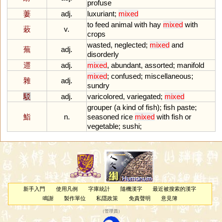
profuse
萋
adj.
luxuriant
;
mixed
to
feed
animal
with
hay
mixed
with
蓛
v.
crops
wasted
,
neglected
;
mixed
and
蕪
adj.
disorderly
遝
adj.
mixed
,
abundant
,
assorted
;
manifold
mixed
;
confused
;
miscellaneous
;
雜
adj.
sundry
駁
adj.
varicolored
,
variegated
;
mixed
grouper
(
a
kind
of
fish
);
fish
paste
;
鮨
n.
seasoned
rice
mixed
with
fish
or
vegetable
;
sushi
;
新手入門
使用凡例
字庫統計
隨機漢字
最近被搜索的漢字
鳴謝
製作單位
私隱政策
免責聲明
意見簿
（
管理員
）