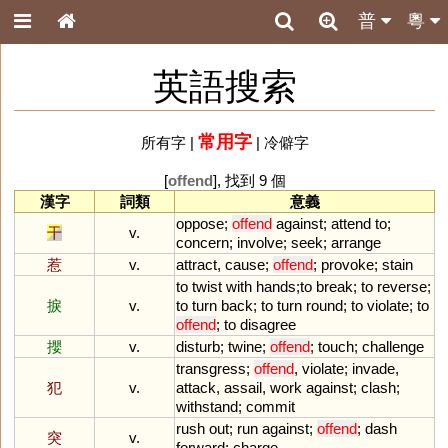
普
粵
英語搜索
常用字
所有字
|
|
冷僻字
[
offend
], 找到 9 個
漢字
詞類
意義
oppose
;
offend
against
;
attend
to
;
干
v.
concern
;
involve
;
seek
;
arrange
惹
v.
attract
,
cause
;
offend
;
provoke
;
stain
to
twist
with
hands
;
to
break
;
to
reverse
;
捩
v.
to
turn
back
;
to
turn
round
;
to
violate
;
to
offend
;
to
disagree
攖
v.
disturb
;
twine
;
offend
;
touch
;
challenge
transgress
;
offend
,
violate
;
invade
,
犯
v.
attack
,
assail
,
work
against
;
clash
;
withstand
;
commit
rush
out
;
run
against
;
offend
;
dash
突
v.
forward
;
charge