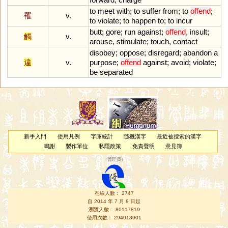
to
meet
with
;
to
suffer
from
;
to
offend
;
罹
v.
to
violate
;
to
happen
to
;
to
incur
butt
;
gore
;
run
against
;
offend
,
insult
;
觸
v.
arouse
,
stimulate
;
touch
,
contact
disobey
;
oppose
;
disregard
;
abandon
a
違
v.
purpose
;
offend
against
;
avoid
;
violate
;
be
separated
新手入門
使用凡例
字庫統計
隨機漢字
最近被搜索的漢字
鳴謝
製作單位
私隱政策
免責聲明
意見簿
（
管理員
）
在線人數： 2747
自 2014 年 7 月 8 日起
瀏覽人數： 80117819
使用次數： 294018901