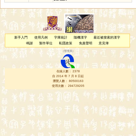
新手入門
使用凡例
字庫統計
隨機漢字
最近被搜索的漢字
鳴謝
製作單位
私隱政策
免責聲明
意見簿
（
管理員
）
在線人數： 2378
自 2014 年 7 月 8 日起
瀏覽人數： 80500163
使用次數： 294729205