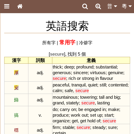
普
粵
英語搜索
常用字
所有字
|
|
冷僻字
[
secure
], 找到 5 個
漢字
詞類
意義
thick
;
deep
;
profound
;
substantial
;
厚
adj.
generous
;
sincere
;
virtuous
;
genuine
;
secure
;
rich
or
strong
in
flavour
peaceful
,
tranquil
,
quiet
;
still
;
contented
;
安
adj.
calm
;
safe
,
secure
mountainous
;
towering
;
tall
and
big
;
巋
adj.
grand
,
stately
;
secure
,
lasting
do
;
carry
on
;
be
engaged
in
;
make
;
搞
v.
produce
;
work
out
;
set
up
;
start
;
organize
;
get
,
get
hold
of
;
secure
firm
;
stable
;
secure
;
steady
;
sure
;
穩
adj.
certain