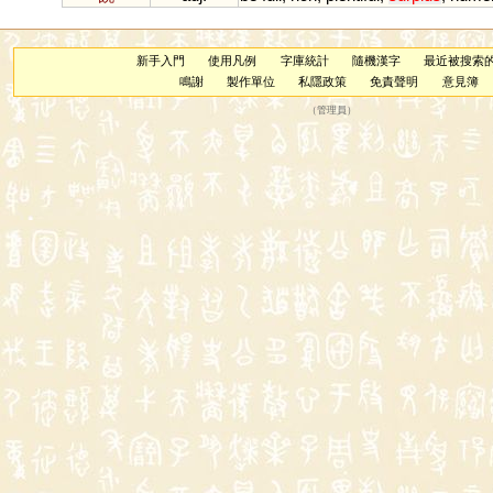
新手入門
使用凡例
字庫統計
隨機漢字
最近被搜索
鳴謝
製作單位
私隱政策
免責聲明
意見簿
（
管理員
）