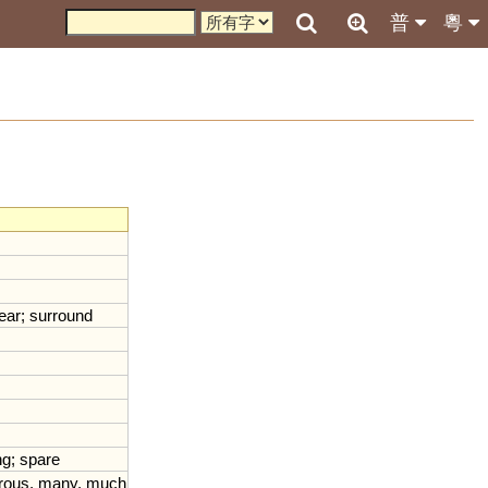
普
粵
ear
;
surround
ng
;
spare
rous
,
many
,
much