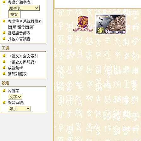
粵語分類字表:
粵語注音系統對照表
[
聲母
|
韻母
|
聲調
]
普通話音節表
其他方言讀音
工具
《說文》全文索引
《讀史方輿紀要》
成語彙輯
繁簡對照表
設定
冷僻字:
粵音系統: