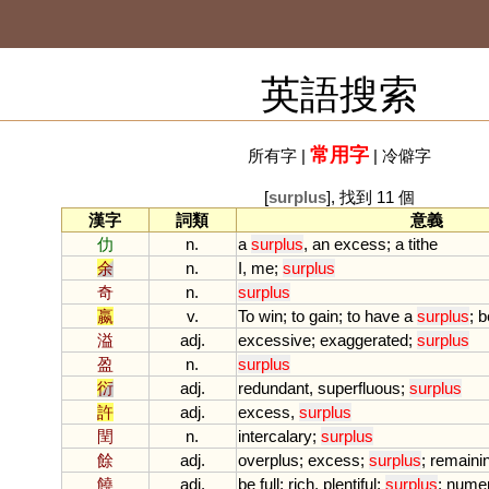
英語搜索
常用字
所有字
|
|
冷僻字
[
surplus
], 找到 11 個
漢字
詞類
意義
仂
n.
a
surplus
,
an
excess
;
a
tithe
余
n.
I
,
me
;
surplus
奇
n.
surplus
嬴
v.
To
win
;
to
gain
;
to
have
a
surplus
;
b
溢
adj.
excessive
;
exaggerated
;
surplus
盈
n.
surplus
衍
adj.
redundant
,
superfluous
;
surplus
許
adj.
excess
,
surplus
閏
n.
intercalary
;
surplus
餘
adj.
overplus
;
excess
;
surplus
;
remaini
饒
adj.
be
full
;
rich
,
plentiful
;
surplus
;
nume