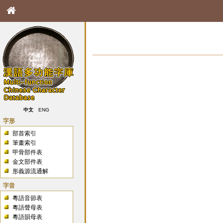
中文
ENG
字形
部首索引
筆畫索引
甲骨部件表
金文部件表
形義源流通解
字音
粵語音節表
粵語聲母表
粵語韻母表