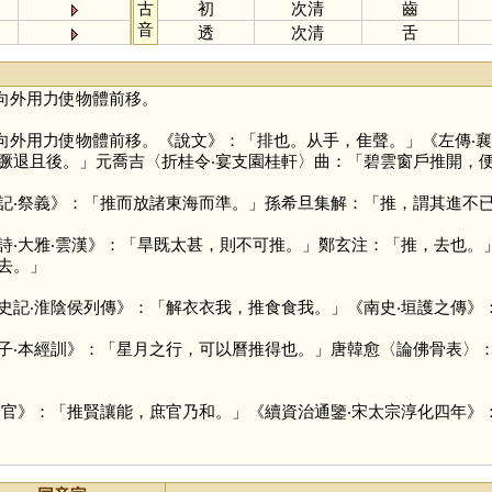
古
初
次清
齒
音
透
次清
舌
向外用力使物體前移。
向外用力使物體前移。《說文》：「排也。从手，隹聲。」《左傳‧
蹶退且後。」元喬吉〈折桂令‧宴支園桂軒〉曲：「碧雲窗戶推開，
記‧祭義》：「推而放諸東海而準。」孫希旦集解：「推，謂其進不已
詩‧大雅‧雲漢》：「旱既太甚，則不可推。」鄭玄注：「推，去也。
去。」
史記‧淮陰侯列傳》：「解衣衣我，推食食我。」《南史‧垣護之傳》
子‧本經訓》：「星月之行，可以曆推得也。」唐韓愈〈論佛骨表〉
周官》：「推賢讓能，庶官乃和。」《續資治通鑒‧宋太宗淳化四年》