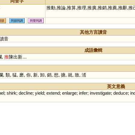
同音字
焞
推動,推論,推算,推理,推廣,推銷,推薦,推辭,
同韻
同韻同調
同聲同調
其他方言讀音
讀音
成語彙輯
瀾,
推
陳出新…
瀾
,
類
,
猛
,
磨
,
你
,
新
,
卸
,
銷
,
想
,
搪
,
就
,
致
,
涾
英文意義
el
;
shirk
;
decline
;
yield
;
extend
;
enlarge
;
infer
;
investigate
;
deduce
;
in