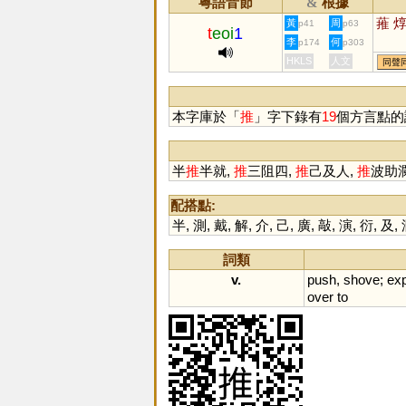
粵語音節
根據
&
蓷
黃
周
p41
p63
t
eoi
1
李
何
p174
p303
HKLS
人文
同聲
本字庫於「
推
」字下錄有
19
個方言點的
半
推
半就,
推
三阻四,
推
己及人,
推
波助
配搭點:
半
,
測
,
戴
,
解
,
介
,
己
,
廣
,
敲
,
演
,
衍
,
及
,
詞類
v.
push
,
shove
;
exp
over
to