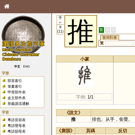
手
推
64
8
繁
簡
港
(11)
繁簡對應
繁
小篆
中文
ENG
字形
部首索引
筆畫索引
甲骨部件表
字例:
1/1
金文部件表
形義源流通解
字音
《說文》
推
排也。从手，隹聲。
粵語音節表
粵語聲母表
《廣韻》
頁碼
反切
粵語韻母表