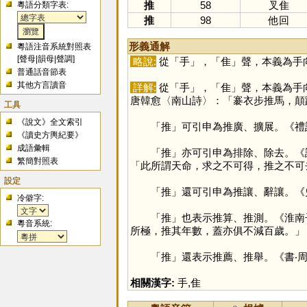
推
58
叉隹
粵語分類字表:
推
98
他回
形義通解
粵語注音系統對照表
[
聲母
|
韻母
|
聲調
]
略說:
從「
手
」，「
隹
」聲，本義為手
普通話音節表
其他方言讀音
詳解:
從「
手
」，「
隹
」聲，本義為手
唐韓愈〈南山詩〉：「褰衣步推馬，顛
工具
《說文》全文索引
「
推
」可引申為推廣、擴展。《禮
《讀史方輿紀要》
成語彙輯
「
推
」亦可引申為排除、除去。《
繁簡對照表
「此所謂天命，求之不可得，推之不可
設定
「
推
」還可引申為推讓、辭讓。《
冷僻字:
「
推
」也表示推算、推測。《淮南
粵音系統:
所極，推其年數，蓋亦俱不減百歲。」
「
推
」還表示推薦、推舉。《書‧
相關漢字:
手
,
隹