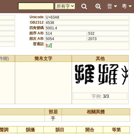
普
粵
Unicode
U+63A8
GB2312
4538
四角號碼
5001.4
頻序 A/B
514
532
頻次 A/B
5054
2073
普通話
t
u
件樹)
簡帛文字
其他
字例:
3/3
部居
相關異體
手
聲調
韻攝
韻目
開合
等第