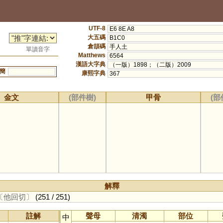
UTF-8
E6 8E A8
大五碼
B1C0
倉頡碼
手人土
單讀音字
Matthews
6564
漢語大字典
（一版）1898；（二版）2009
簡
康熙字典
367
金文
(部件樹)
甲骨
(部
解釋
〔他回切〕
(251 / 251)
註解
聲母
清濁
部位
中