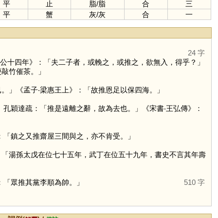
平
止
脂
/
脂
合
三
平
蟹
灰
/
灰
合
一
24 字
襄公十四年》：「夫二子者，或輓之，或推之，欲無入，得乎？」
便敲竹催茶。」
。」《孟子‧梁惠王上》：「故推恩足以保四海。」
」孔穎達疏：「推是遠離之辭，故為去也。」《宋書‧王弘傳》：
：「鎮之又推齋屋三間與之，亦不肯受。」
：「湯孫太戊在位七十五年，武丁在位五十九年，書史不言其年壽
：「眾推其黨李順為帥。」
510 字