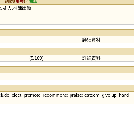
詞例(
) /
解釋
備註
推己及人,推陳出新
詳細資料
(5/189)
詳細資料
clude
;
elect
;
promote
;
recommend
;
praise
;
esteem
;
give
up
;
hand