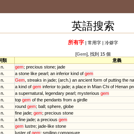
英語搜索
所有字
|
常用字
|
冷僻字
[
Gem
], 找到 15 個
詞類
意義
n.
gem
;
precious
stone
;
jade
n.
a
stone
like
pearl
;
an
inferior
kind
of
gem
n.
Gem
,
streaks
in
jade
; (
arch
.)
an
ancient
form
of
putting
the
n
n.
a
kind
of
gem
inferior
to
jade
;
a
place
in
Mian
Chi
of
Henan
pr
n.
a
supernatural
,
legendary
pearl
;
mysterious
gem
n.
top
gem
of
the
pendants
from
a
girdle
n.
round
gem
;
ball
;
sphere
,
globe
n.
fine
jade
;
gem
;
precious
stone
n.
a
fine
jade
;
a
precious
gem
n.
gem
lustre
;
jade
-
like
stone
n.
luster
of
gem
;
smiling
composure