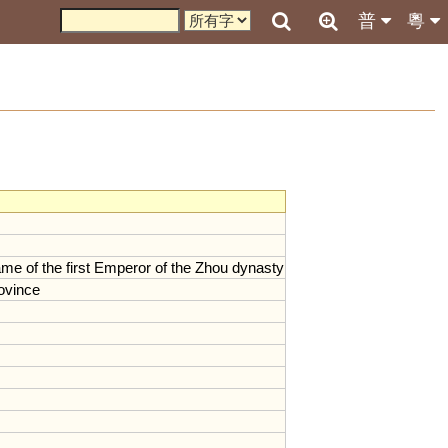
普
粵
ame
of
the
first
Emperor
of
the
Zhou
dynasty
ovince