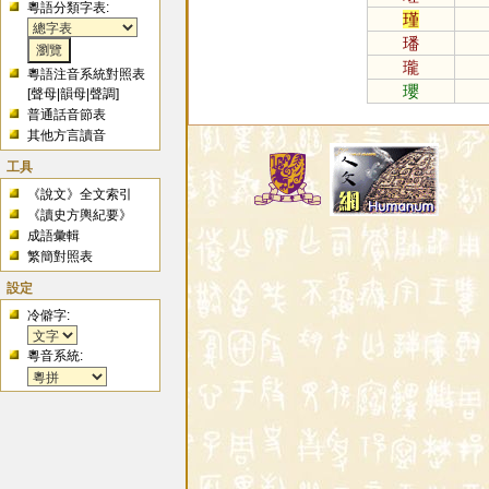
粵語分類字表:
瑾
璠
瓏
粵語注音系統對照表
瓔
[
聲母
|
韻母
|
聲調
]
普通話音節表
其他方言讀音
工具
《說文》全文索引
《讀史方輿紀要》
成語彙輯
繁簡對照表
設定
冷僻字:
粵音系統: