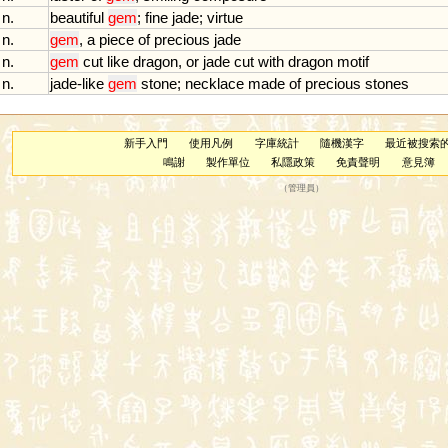
n.
beautiful
gem
;
fine
jade
;
virtue
n.
gem
,
a
piece
of
precious
jade
n.
gem
cut
like
dragon
,
or
jade
cut
with
dragon
motif
n.
jade
-
like
gem
stone
;
necklace
made
of
precious
stones
新手入門
使用凡例
字庫統計
隨機漢字
最近被搜索
鳴謝
製作單位
私隱政策
免責聲明
意見簿
（
管理員
）