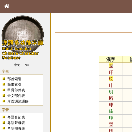
漢字
玉
中文
ENG
字形
玕
玟
部首索引
筆畫索引
玤
甲骨部件表
玥
金文部件表
珩
形義源流通解
球
字音
琦
粵語音節表
琿
粵語聲母表
瑩
粵語韻母表
瑳