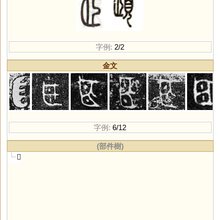
字例:
2/2
金文
字例:
6/12
(部件樹)
𦣞