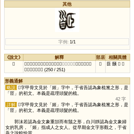
其他
字例:
1/1
《說文》
解釋
部居
相關異體
𦣞
𩔞也。象形。凡𦣞之屬皆从𦣞。
〔與之切〕
頤，篆文𦣞。
𦣞
𦣝
頤
𩠛
𩠡
𩠛，籀文从首。
(250 / 251)
形義通解
略說:
𦣞字甲骨文見於「
姬
」字中，于省吾認為象梳篦之形，是
「
䇫
」的初文。本義是疏理頭髮的梳。
42 字
詳解:
𦣞字甲骨文見於「
姬
」字中，于省吾認為象梳篦之形，是
「
䇫
」的初文。本義是疏理頭髮的梳。
郭沫若認為金文象重頷而有鬚之形，白川靜認為金文象婦
女的乳房，「
姬
」指成人之女人。從早期金文字形觀之，于省
吾之說較恰當。