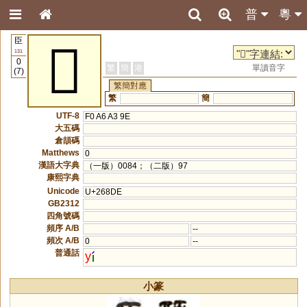
普
粵
臣
𦣞
131
0
繁
簡
港
單讀音字
(7)
繁簡對應
繁
簡
UTF-8
F0 A6 A3 9E
大五碼
倉頡碼
Matthews
0
漢語大字典
（一版）0084；（二版）97
康熙字典
Unicode
U+268DE
GB2312
四角號碼
頻序 A/B
--
頻次 A/B
0
--
普通話
y
小篆