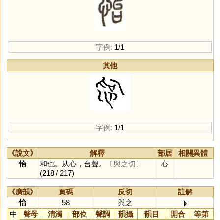
字例:
1/1
其他
字例:
1/1
《說文》
解釋
部居
相關異體
怡
和也。从心，台聲。
〔與之切〕
心
(218 / 217)
《廣韻》
頁碼
反切
註解
怡
58
與之
中
聲母
清濁
部位
聲調
韻攝
韻目
開合
等第