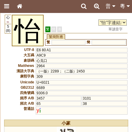
普
粵
心
怡
61
5
繁
簡
港
單讀音字
(8)
繁簡對應
繁
簡
UTF-8
E6 80 A1
大五碼
A9C9
倉頡碼
心戈口
Matthews
2964
漢語大字典
（一版）2289；（二版）2450
康熙字典
309
Unicode
U+6021
GB2312
6689
四角號碼
9306.0
頻序 A/B
3457
3101
頻次 A/B
65
38
普通話
y
小篆