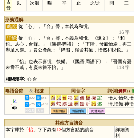
古
以
次濁
喉
平
止
之
/
之
開
三
音
形義通解
略說:
從「
心
」，「
台
」聲，本義為和悅。
16 字
詳解:
從「
心
」，「
台
」聲，本義為和悅。《說文》：「和
也。从心，台聲。」《儀禮‧聘禮》：「下階，發氣怡焉，再三
舉足又趨。」賈公彥疏：「降階，縱舍其氣，怡然和悅也。」
「
怡
」也表示喜悅、快樂。《國語‧周語下》：「晉國有憂
未嘗不戚，有慶未嘗不怡。」
118 字
相關漢字:
心
,
台
粵語音節
根據
同音字
詞例(
) /
&
解釋
備
而
兒
台
移
宜
儀
疑
擬
誼
怡人,怡然,怡
黃
周
p22
p54
j
i
4
夷
蛇
姨
涯
彝
飴
沂
詒
迤
情,怡顏,神怡
李
何
p75
p158
酏
皚
頤
貽
咦
胰
簃
訑
觺
HKLS
人文
同聲同韻
同韻同調
同聲同調
貤
鮞
痍
荑
宧
臑
嶷
匜
椸
眙
扅
𦣞
峏
迻
侕
洍
沶
溰
崺
其他方言讀音
异
儿
鸃
鴯
螔
輀
袲
聏
袘
本字庫於「
怡
」字下錄有
13
個方言點的讀音
詳細資
眱
唲
羠
荋
箷
鏔
鉹
蛦
耛
料