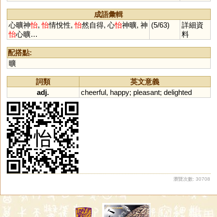
詑
跠
蔩
萓
峓
暆
恞
瓵
熪
顊
珆
寲
嶬
胹
圯
迆
栘
杝
成語彙輯
侇
狋
柂
洟
洏
耏
衪
陑
栭
心曠神
怡
,
怡
情悅性,
怡
然自得, 心
怡
神曠, 神
(5/63)
詳細資
桋
怡
心曠…
料
配搭點:
曠
詞類
英文意義
adj.
cheerful
,
happy
;
pleasant
;
delighted
瀏覽次數: 30708