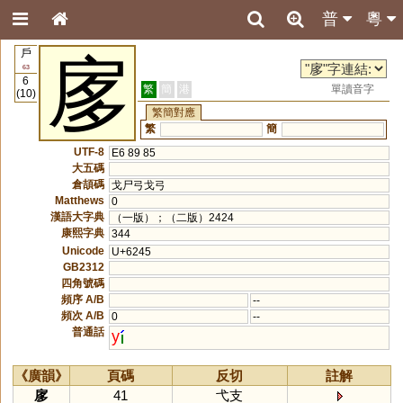
普
粵
戶
扅
63
6
繁
簡
港
單讀音字
(10)
繁簡對應
繁
簡
UTF-8
E6 89 85
大五碼
倉頡碼
戈尸弓戈弓
Matthews
0
漢語大字典
（一版）；（二版）2424
康熙字典
344
Unicode
U+6245
GB2312
四角號碼
頻序 A/B
--
頻次 A/B
0
--
普通話
y
《廣韻》
頁碼
反切
註解
扅
41
弋支