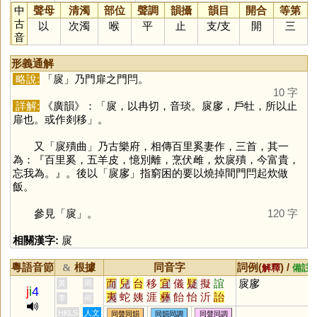
中
聲母
清濁
部位
聲調
韻攝
韻目
開合
等第
古
以
次濁
喉
平
止
支
/
支
開
三
音
形義通解
略說:
「
扊
」乃門扉之門閂。
10 字
詳解:
《廣韻》：「扊，以冉切，音琰。扊扅，戶牡，所以止
扉也。或作剡移」。
又「扊殨曲」乃古樂府，相傳百里奚妻作，三首，其一
為：『百里奚，五羊皮，憶別離，烹伏雌，炊扊殨，今富貴，
忘我為。』。後以「扊扅」指窮困的要以燒掉間門閂起炊做
飯。
參見「
扊
」。
120 字
相關漢字:
扊
粵語音節
根據
同音字
詞例(
) /
&
解釋
備註
而
兒
台
移
宜
儀
疑
擬
誼
扊扅
黃
周
j
i
4
夷
蛇
姨
涯
彝
飴
怡
沂
詒
李
何
迤
酏
皚
頤
貽
咦
胰
簃
訑
HKLS
人文
同聲同韻
同韻同調
同聲同調