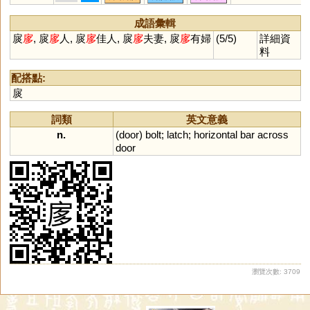
觺
貤
鮞
痍
荑
宧
臑
嶷
匜
椸
眙
𦣞
峏
胹
侕
洍
沶
溰
崺
成語彙輯
异
儿
鸃
鴯
螔
輀
袲
聏
羠
扊
扅
, 扊
扅
人, 扊
扅
佳人, 扊
扅
夫妻, 扊
扅
有婦
(5/5)
詳細資
眱
唲
迻
袘
荋
箷
鏔
鉹
蛦
料
耛
詑
跠
蔩
萓
峓
暆
恞
瓵
熪
顊
珆
寲
嶬
侇
栭
圯
桋
配搭點:
狋
陑
衪
耏
迆
杝
洏
洟
柂
扊
栘
詞類
英文意義
n.
(
door
)
bolt
;
latch
;
horizontal
bar
across
door
瀏覽次數: 3709