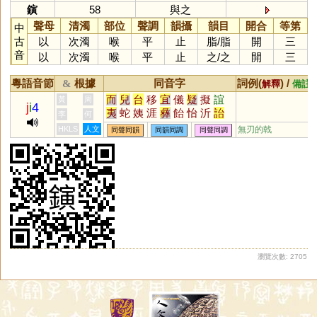
鏔
58
與之
聲母
清濁
部位
聲調
韻攝
韻目
開合
等第
中
古
以
次濁
喉
平
止
脂
/
脂
開
三
音
以
次濁
喉
平
止
之
/
之
開
三
粵語音節
根據
同音字
詞例(
) /
&
解釋
備註
而
兒
台
移
宜
儀
疑
擬
誼
黃
周
j
i
4
夷
蛇
姨
涯
彝
飴
怡
沂
詒
李
何
迤
酏
皚
頤
貽
咦
胰
簃
訑
HKLS
人文
無刃的戟
同聲同韻
同韻同調
同聲同調
觺
貤
鮞
痍
荑
宧
臑
嶷
匜
椸
眙
扅
𦣞
侕
胹
洍
沶
溰
崺
异
儿
鸃
鴯
螔
輀
袲
聏
羠
眱
唲
迻
袘
暆
箷
鉹
蛦
耛
詑
跠
蔩
萓
荋
峏
恞
瓵
熪
顊
珆
寲
嶬
峓
侇
栭
圯
桋
狋
陑
衪
耏
迆
杝
洏
洟
柂
栘
瀏覽次數: 2705