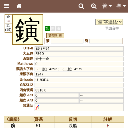
普
粵
金
鏔
167
11
繁
簡
港
單讀音字
(19)
繁簡對應
繁
簡
UTF-8
E9 8F 94
大五碼
F36D
倉頡碼
金十一金
Matthews
0
漢語大字典
（一版）4252；（二版）4579
康熙字典
1247
Unicode
U+93D4
GB2312
四角號碼
8318.6
頻序 A/B
0
--
頻次 A/B
0
--
普通話
y
《廣韻》
頁碼
反切
註解
鏔
51
以脂