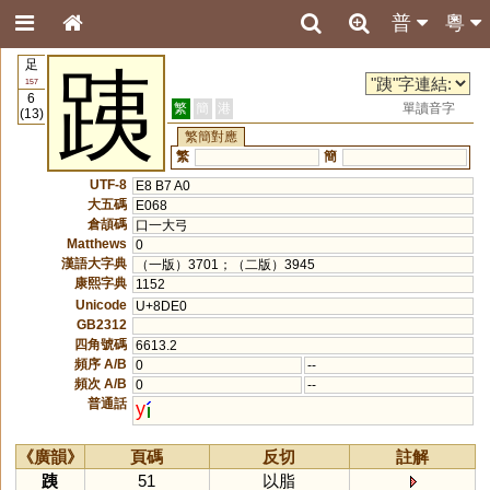
普
粵
足
跠
157
6
繁
簡
港
單讀音字
(13)
繁簡對應
繁
簡
UTF-8
E8 B7 A0
大五碼
E068
倉頡碼
口一大弓
Matthews
0
漢語大字典
（一版）3701；（二版）3945
康熙字典
1152
Unicode
U+8DE0
GB2312
四角號碼
6613.2
頻序 A/B
0
--
頻次 A/B
0
--
普通話
y
《廣韻》
頁碼
反切
註解
跠
51
以脂