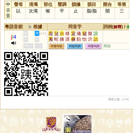
中
聲母
清濁
部位
聲調
韻攝
韻目
開合
等第
古
以
次濁
喉
平
止
脂
/
脂
開
三
音
粵語音節
根據
同音字
詞例(
) /
&
解釋
備
而
兒
台
移
宜
儀
疑
擬
誼
黃
周
p171
j
i
4
夷
蛇
姨
涯
彝
飴
怡
沂
詒
李
何
迤
酏
皚
頤
貽
咦
胰
簃
訑
HKLS
人文
蹲踞
同聲同韻
同韻同調
同聲同調
觺
貤
鮞
痍
荑
宧
臑
嶷
匜
椸
眙
扅
𦣞
侕
胹
洍
沶
溰
崺
异
儿
鸃
鴯
螔
輀
袲
聏
羠
眱
唲
迻
袘
暆
箷
鏔
鉹
蛦
耛
詑
蔩
萓
荋
峏
恞
瓵
熪
顊
珆
寲
嶬
峓
侇
栭
圯
桋
狋
陑
衪
耏
迆
杝
洏
洟
柂
栘
瀏覽次數: 2766