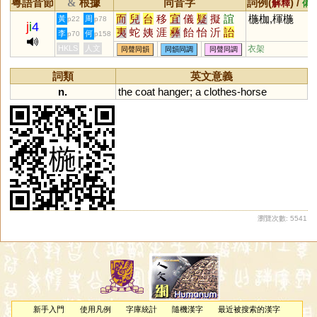
粵語音節
根據
同音字
詞例(
) /
&
解釋
備
而
兒
台
移
宜
儀
疑
擬
誼
椸枷,楎椸
黃
周
p22
p78
j
i
4
夷
蛇
姨
涯
彝
飴
怡
沂
詒
李
何
p70
p158
迤
酏
皚
頤
貽
咦
胰
簃
訑
HKLS
人文
衣架
同聲同韻
同韻同調
同聲同調
觺
貤
鮞
痍
荑
宧
臑
嶷
匜
眙
扅
𦣞
峏
迻
侕
洍
沶
溰
崺
詞類
英文意義
异
儿
鸃
鴯
螔
輀
袲
聏
羠
n.
the
coat
hanger
;
a
clothes
-
horse
眱
唲
袘
荋
箷
鏔
鉹
蛦
耛
詑
跠
蔩
萓
峓
暆
恞
瓵
熪
顊
珆
寲
嶬
迆
狋
柂
侇
洟
杝
栘
洏
耏
衪
陑
桋
栭
圯
胹
瀏覽次數: 5541
新手入門
使用凡例
字庫統計
隨機漢字
最近被搜索的漢字