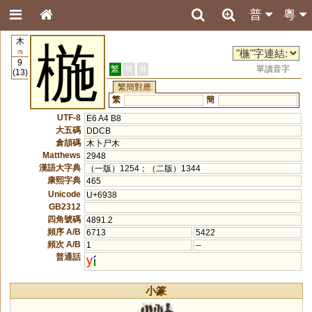
普
粵
木
椸
75
9
繁
簡
港
單讀音字
(13)
繁簡對應
繁
簡
UTF-8
E6 A4 B8
大五碼
DDCB
倉頡碼
木卜尸木
Matthews
2948
漢語大字典
（一版）1254；（二版）1344
康熙字典
465
Unicode
U+6938
GB2312
四角號碼
4891.2
頻序 A/B
6713
5422
頻次 A/B
1
--
普通話
y
小篆