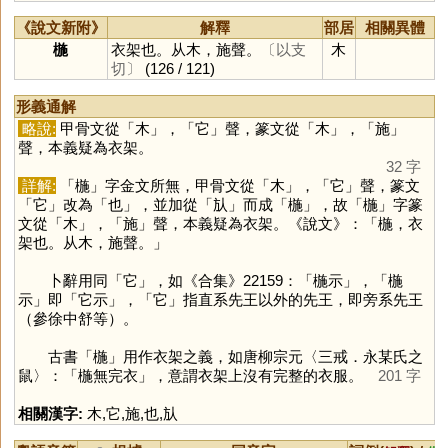
《說文新附》
解釋
部居
相關異體
椸
衣架也。从木，施聲。
〔以支
木
切〕
(126 / 121)
形義通解
略說:
甲骨文從「
木
」，「
它
」聲，篆文從「
木
」，「
施
」
聲，本義疑為衣架。
32 字
詳解:
「
椸
」字金文所無，甲骨文從「
木
」，「
它
」聲，篆文
「
它
」改為「
也
」，並加從「
㫃
」而成「
椸
」，故「
椸
」字篆
文從「
木
」，「
施
」聲，本義疑為衣架。《說文》：「椸，衣
架也。从木，施聲。」
卜辭用同「
它
」，如《合集》22159：「椸示」，「椸
示」即「它示」，「
它
」指直系先王以外的先王，即旁系先王
（參徐中舒等）。
古書「
椸
」用作衣架之義，如唐柳宗元〈三戒．永某氏之
鼠〉：「椸無完衣」，意謂衣架上沒有完整的衣服。
201 字
相關漢字:
木
,
它
,
施
,
也
,
㫃