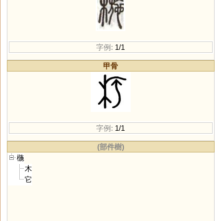
字例:
1/1
甲骨
字例:
1/1
(部件樹)
椸
木
它