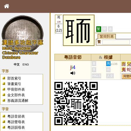
耳
聏
128
6
繁
簡
港
(12)
繁簡對應
繁
粵語音節
根據
&
而
黃
周
p136
中文
ENG
j
i
4
夷
李
何
字形
迤
HKLS
人文
同聲
部首索引
觺
筆畫索引
椸
甲骨部件表
崺
金文部件表
眱
形義源流通解
耛
熪
字音
圯
粵語音節表
栭
粵語聲母表
粵語韻母表