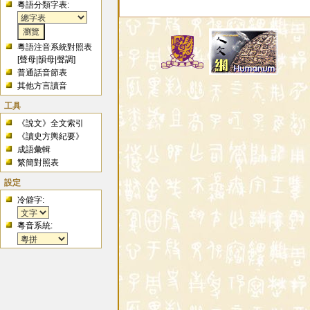
粵語分類字表:
粵語注音系統對照表
[
聲母
|
韻母
|
聲調
]
普通話音節表
其他方言讀音
工具
《說文》全文索引
《讀史方輿紀要》
成語彙輯
繁簡對照表
設定
冷僻字:
粵音系統: