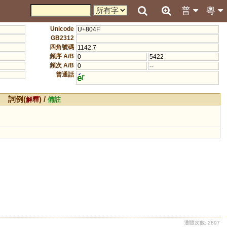
普
粵
Unicode
U+804F
GB2312
四角號碼
1142.7
頻序 A/B
0
5422
頻次 A/B
0
--
普通話
r
詞例(
) /
解釋
備註
瀏覽次數: 2897