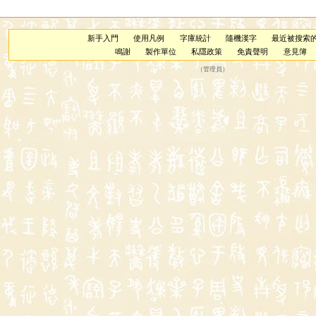
新手入門
使用凡例
字庫統計
隨機漢字
最近被搜索
鳴謝
製作單位
私隱政策
免責聲明
意見簿
（
管理員
）