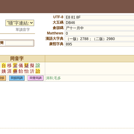
UTF-8
E8 81 8F
大五碼
DB46
倉頡碼
尸十一月中
單讀音字
Matthews
0
漢語大字典
（一版）2788；（二版）2980
簡
康熙字典
895
同音字
兒
台
移
宜
儀
疑
擬
誼
蛇
姨
涯
彝
飴
怡
沂
詒
酏
皚
頤
貽
咦
胰
簃
訑
淍和;毛多
同韻
同韻同調
同聲同調
貤
鮞
痍
荑
宧
臑
嶷
匜
眙
扅
𦣞
峏
胹
侕
洍
沶
溰
异
儿
鸃
鴯
螔
輀
袲
羠
唲
迻
袘
荋
箷
鏔
鉹
蛦
詑
跠
蔩
萓
峓
暆
恞
瓵
顊
珆
寲
嶬
侇
迆
洟
柂
栘
洏
耏
狋
衪
陑
桋
杝