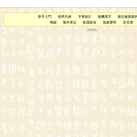
新手入門
使用凡例
字庫統計
隨機漢字
最近被搜索
鳴謝
製作單位
私隱政策
免責聲明
意見簿
（
管理員
）