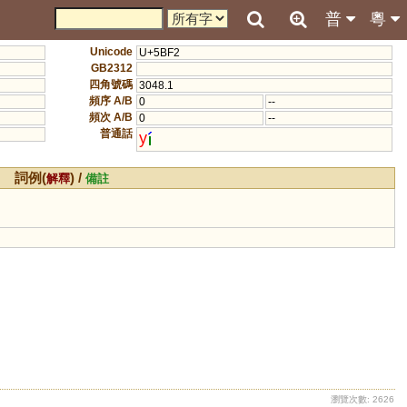
普
粵
Unicode
U+5BF2
GB2312
四角號碼
3048.1
頻序 A/B
0
--
頻次 A/B
0
--
普通話
y
詞例(
) /
解釋
備註
瀏覽次數: 2626