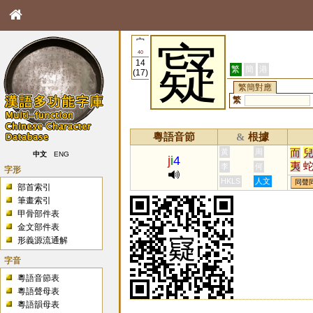
宀
寲
40
14
繁
簡
港
(17)
繁簡對應
繁
粵語音節
根據
&
而
黃
周
中文
ENG
j
i
4
夷
李
何
字形
迤
HKLS
人文
同聲
部首索引
觺
筆畫索引
椸
甲骨部件表
异
金文部件表
眱
形義源流通解
耛
熪
字音
狋
粵語音節表
栘
粵語聲母表
粵語韻母表