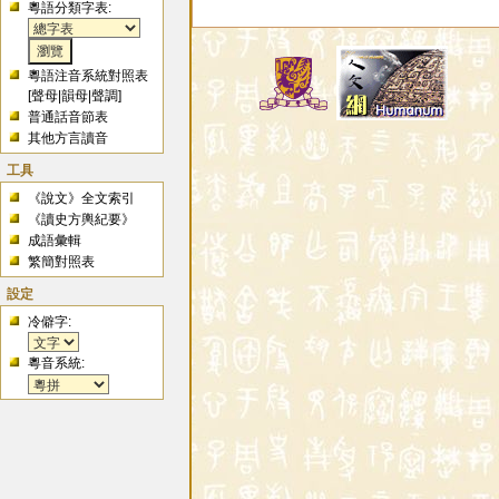
粵語分類字表:
粵語注音系統對照表
[
聲母
|
韻母
|
聲調
]
普通話音節表
其他方言讀音
工具
《說文》全文索引
《讀史方輿紀要》
成語彙輯
繁簡對照表
設定
冷僻字:
粵音系統: