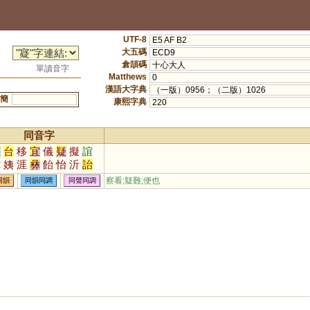
UTF-8
E5 AF B2
大五碼
ECD9
倉頡碼
十心大人
單讀音字
Matthews
0
漢語大字典
（一版）0956；（二版）1026
簡
康熙字典
220
同音字
兒
台
移
宜
儀
疑
擬
誼
蛇
姨
涯
彝
飴
怡
沂
詒
酏
皚
頤
貽
咦
胰
簃
訑
察看;疑難;便也
同韻
同韻同調
同聲同調
貤
鮞
痍
荑
宧
臑
嶷
匜
眙
扅
𦣞
侕
胹
洍
沶
溰
崺
儿
鸃
鴯
螔
輀
袲
聏
羠
唲
迻
袘
荋
箷
鏔
鉹
蛦
詑
跠
蔩
萓
峏
暆
恞
瓵
顊
珆
嶬
峓
侇
栭
圯
桋
陑
衪
耏
迆
杝
洏
洟
柂