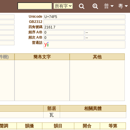
普
粵
Unicode
U+74F5
GB2312
四角號碼
2161.7
頻序 A/B
0
--
頻次 A/B
0
--
普通話
y
件樹)
簡帛文字
其他
部居
相關異體
瓦
聲調
韻攝
韻目
開合
等第