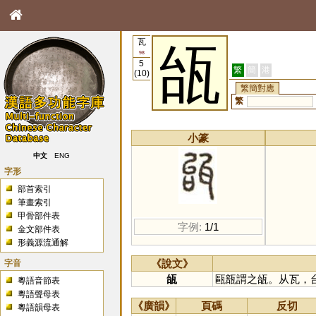
瓦
瓵
98
5
繁
簡
港
(10)
繁簡對應
繁
小篆
中文
ENG
字形
部首索引
筆畫索引
甲骨部件表
字例:
1/1
金文部件表
形義源流通解
字音
《說文》
瓵
甌瓿謂之瓵。从瓦，
粵語音節表
粵語聲母表
《廣韻》
頁碼
反切
粵語韻母表