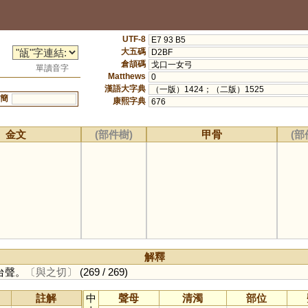
UTF-8
E7 93 B5
大五碼
D2BF
倉頡碼
戈口一女弓
單讀音字
Matthews
0
漢語大字典
（一版）1424；（二版）1525
簡
康熙字典
676
金文
(部件樹)
甲骨
(部
解釋
台聲。
〔與之切〕
(269 / 269)
註解
中
聲母
清濁
部位