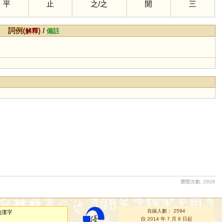
平
止
之
/
之
開
三
詞例(
) /
解釋
備註
瀏覽次數: 2928
在線人數： 2594
的漢字
自 2014 年 7 月 8 日起