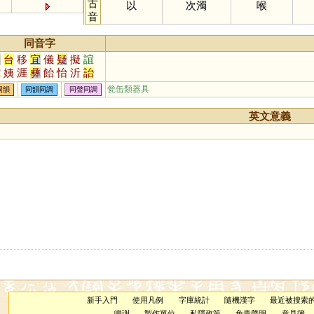
古
以
次濁
喉
音
同音字
兒
台
移
宜
儀
疑
擬
誼
蛇
姨
涯
彝
飴
怡
沂
詒
酏
皚
頤
貽
咦
胰
簃
訑
瓮缶類器具
同韻
同韻同調
同聲同調
貤
鮞
痍
荑
宧
臑
嶷
匜
眙
扅
𦣞
侕
胹
洍
沶
溰
崺
英文意義
儿
鸃
鴯
螔
輀
袲
聏
羠
唲
迻
袘
荋
箷
鏔
鉹
蛦
詑
跠
蔩
萓
峏
暆
恞
熪
珆
寲
嶬
峓
侇
栭
圯
桋
陑
衪
耏
迆
杝
洏
洟
柂
新手入門
使用凡例
字庫統計
隨機漢字
最近被搜索
鳴謝
製作單位
私隱政策
免責聲明
意見簿