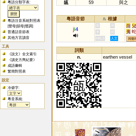
瓵
59
與之
粵語分類字表:
粵語音節
根據
&
粵語注音系統對照表
而
黃
周
[
聲母
|
韻母
|
聲調
]
j
i
4
夷
普通話音節表
李
何
迤
其他方言讀音
HKLS
人文
同聲
觺
工具
椸
詞類
《說文》全文索引
异
n.
earthen
vessel
《讀史方輿紀要》
眱
成語彙輯
耛
繁簡對照表
顊
狋
設定
栘
冷僻字:
粵音系統: