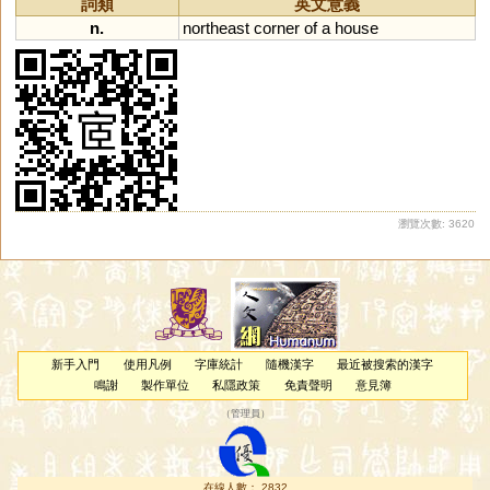
詞類
英文意義
异
儿
鸃
鴯
螔
輀
袲
聏
袘
n.
northeast
corner
of
a
house
眱
唲
羠
荋
箷
鏔
鉹
蛦
耛
詑
跠
蔩
萓
峓
暆
恞
瓵
熪
顊
珆
寲
嶬
衪
洟
柂
狋
侇
洏
耏
杝
栘
陑
桋
栭
迆
圯
胹
瀏覽次數: 3620
新手入門
使用凡例
字庫統計
隨機漢字
最近被搜索的漢字
鳴謝
製作單位
私隱政策
免責聲明
意見簿
（
管理員
）
在線人數： 2832