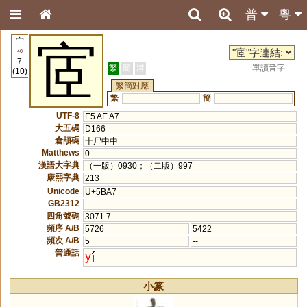
普
粵
宀
宧
40
7
繁
簡
港
單讀音字
(10)
繁簡對應
繁
簡
UTF-8
E5 AE A7
大五碼
D166
倉頡碼
十尸中中
Matthews
0
漢語大字典
（一版）0930；（二版）997
康熙字典
213
Unicode
U+5BA7
GB2312
四角號碼
3071.7
頻序 A/B
5726
5422
頻次 A/B
5
--
普通話
y
小篆