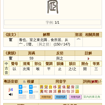
字例:
1/1
《說文》
解釋
部居
相關異體
宧
養也。室之東北隅，食所居。从
宀
宀，𦣞聲。
〔與之切〕
(150 / 147)
《廣韻》
頁碼
反切
註解
宧
59
與之
中
聲母
清濁
部位
聲調
韻攝
韻目
開合
等第
古
以
次濁
喉
平
止
之
/
之
開
三
音
粵語音節
根據
同音字
詞例(
) /
&
解釋
備
而
兒
台
移
宜
儀
疑
擬
誼
黃
周
p22
p40
j
i
4
夷
蛇
姨
涯
彝
飴
怡
沂
詒
李
何
p163
p158
迤
酏
皚
頤
貽
咦
胰
簃
訑
HKLS
人文
室內的東北角
同聲同韻
同韻同調
同聲同調
觺
貤
鮞
痍
荑
臑
嶷
匜
椸
眙
扅
𦣞
峏
迻
侕
洍
沶
溰
崺