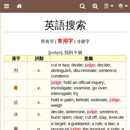
普
粵
英語搜索
常用字
所有字
|
|
冷僻字
[
judge
], 找到 9 個
漢字
詞類
意義
cut
in
two
;
divide
;
judge
;
decide
;
判
v.
distinguish
,
discriminate
;
sentence
;
condemn
judge
;
hold
an
official
inquiry
;
審
v.
investigate
;
examine
,
go
over
;
interrogate
;
try
hold
in
palm
;
behold
,
estimate
,
judge
,
掂
v.
weigh
decide
,
determine
,
judge
;
sentence
;
決
v.
burst
open
;
clear
;
cut
off
;
slay
,
execute
a
target
;
a
guidepost
;
a
rule
;
a
law
;
a
臬
n.
provincial
judge
;
the
terminal
;
a
spile
;
a