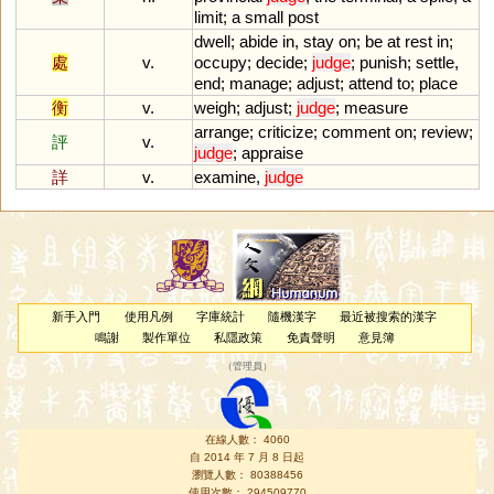
limit
;
a
small
post
dwell
;
abide
in
,
stay
on
;
be
at
rest
in
;
處
v.
occupy
;
decide
;
judge
;
punish
;
settle
,
end
;
manage
;
adjust
;
attend
to
;
place
衡
v.
weigh
;
adjust
;
judge
;
measure
arrange
;
criticize
;
comment
on
;
review
;
評
v.
judge
;
appraise
詳
v.
examine
,
judge
新手入門
使用凡例
字庫統計
隨機漢字
最近被搜索的漢字
鳴謝
製作單位
私隱政策
免責聲明
意見簿
（
管理員
）
在線人數： 4060
自 2014 年 7 月 8 日起
瀏覽人數： 80388456
使用次數： 294509770