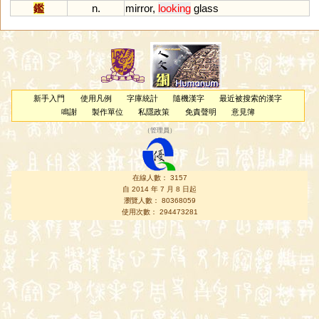
鑑
n.
mirror
,
looking
glass
新手入門
使用凡例
字庫統計
隨機漢字
最近被搜索的漢字
鳴謝
製作單位
私隱政策
免責聲明
意見簿
（
管理員
）
在線人數： 3157
自 2014 年 7 月 8 日起
瀏覽人數： 80368059
使用次數： 294473281