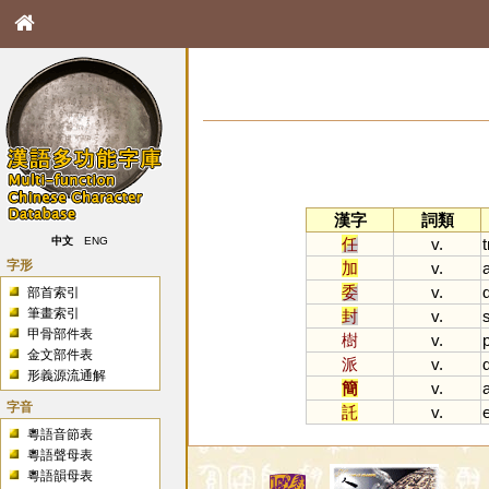
漢字
詞類
任
v.
t
中文
ENG
字形
加
v.
委
v.
部首索引
筆畫索引
封
v.
甲骨部件表
樹
v.
金文部件表
派
v.
形義源流通解
簡
v.
字音
託
v.
粵語音節表
粵語聲母表
粵語韻母表