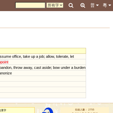
普
粵
ssume
office
,
take
up
a
job
;
allow
,
tolerate
,
let
point
bandon
,
throw
away
,
cast
aside
;
bow
under
a
burden
anonize
在線人數： 2755
的漢字