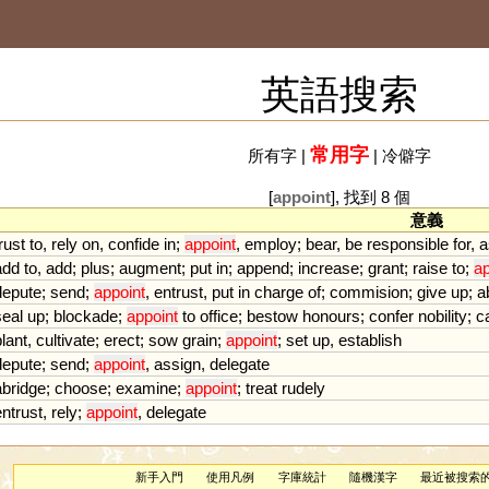
英語搜索
常用字
所有字
|
|
冷僻字
[
appoint
], 找到 8 個
意義
rust
to
,
rely
on
,
confide
in
;
appoint
,
employ
;
bear
,
be
responsible
for
,
a
add
to
,
add
;
plus
;
augment
;
put
in
;
append
;
increase
;
grant
;
raise
to
;
ap
depute
;
send
;
appoint
,
entrust
,
put
in
charge
of
;
commision
;
give
up
;
a
seal
up
;
blockade
;
appoint
to
office
;
bestow
honours
;
confer
nobility
;
c
plant
,
cultivate
;
erect
;
sow
grain
;
appoint
;
set
up
,
establish
depute
;
send
;
appoint
,
assign
,
delegate
abridge
;
choose
;
examine
;
appoint
;
treat
rudely
entrust
,
rely
;
appoint
,
delegate
新手入門
使用凡例
字庫統計
隨機漢字
最近被搜索