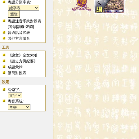
粵語分類字表:
粵語注音系統對照表
[
聲母
|
韻母
|
聲調
]
普通話音節表
其他方言讀音
工具
《說文》全文索引
《讀史方輿紀要》
成語彙輯
繁簡對照表
設定
冷僻字:
粵音系統: