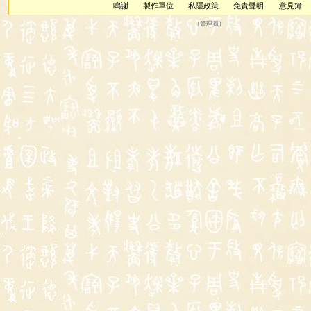
鳴謝
製作單位
私隱政策
免責聲明
意見簿
（
管理員
）