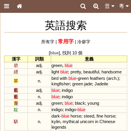
普
粵
英語搜索
常用字
所有字
|
|
冷僻字
[
blue
], 找到 10 個
漢字
詞類
意義
碧
adj.
green
,
blue
縹
adj.
light
blue
;
pretty
,
beautiful
,
handsome
bird
with
blue
-
green
feathers
(
arch
.);
翠
n.
kingfisher
;
green
jade
;
Jadeite
藍
adj.
blue
;
indigo
藍
n.
blue
;
indigo
青
adj.
green
;
blue
;
black
;
young
靛
n.
indigo
;
indigo
-
blue
dark
-
blue
horse
;
steed
,
fine
horse
;
騏
n.
kylin
,
mythical
unicorn
in
Chinese
legends