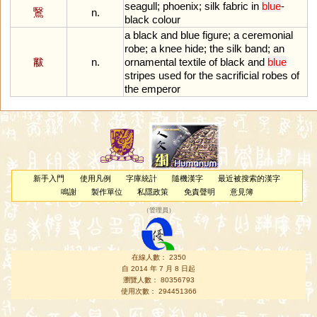
seagull
;
phoenix
;
silk
fabric
in
blue
-
鷖
n.
black
colour
a
black
and
blue
figure
;
a
ceremonial
robe
;
a
knee
hide
;
the
silk
band
;
an
黻
n.
ornamental
textile
of
black
and
blue
stripes
used
for
the
sacrificial
robes
of
the
emperor
新手入門
使用凡例
字庫統計
隨機漢字
最近被搜索的漢字
鳴謝
製作單位
私隱政策
免責聲明
意見簿
（
管理員
）
在線人數： 2350
自 2014 年 7 月 8 日起
瀏覽人數： 80356793
使用次數： 294451366