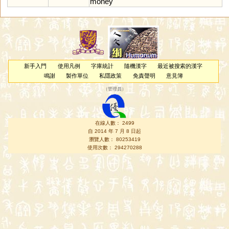
money
新手入門
使用凡例
字庫統計
隨機漢字
最近被搜索的漢字
鳴謝
製作單位
私隱政策
免責聲明
意見簿
（
管理員
）
在線人數： 2499
自 2014 年 7 月 8 日起
瀏覽人數： 80253419
使用次數： 294270288