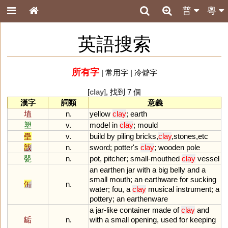
普
粵
英語搜索
所有字
|
常用字
|
冷僻字
[
clay
], 找到 7 個
漢字
詞類
意義
埴
n.
yellow
clay
;
earth
塑
v.
model
in
clay
;
mould
壘
v.
build
by
piling
bricks
,
clay
,
stones
,
etc
戠
n.
sword
;
potter
'
s
clay
;
wooden
pole
甖
n.
pot
,
pitcher
;
small
-
mouthed
clay
vessel
an
earthen
jar
with
a
big
belly
and
a
small
mouth
;
an
earthware
for
sucking
缶
n.
water
;
fou
,
a
clay
musical
instrument
;
a
pottery
;
an
earthenware
a
jar
-
like
container
made
of
clay
and
缿
n.
with
a
small
opening
,
used
for
keeping