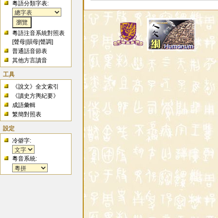
粵語分類字表:
粵語注音系統對照表
[
聲母
|
韻母
|
聲調
]
普通話音節表
其他方言讀音
工具
《說文》全文索引
《讀史方輿紀要》
成語彙輯
繁簡對照表
設定
冷僻字:
粵音系統: