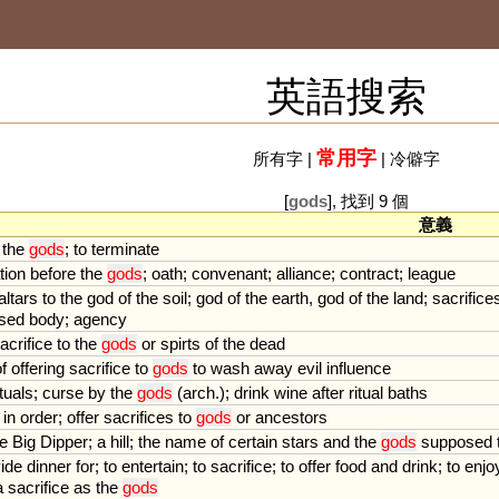
英語搜索
常用字
所有字
|
|
冷僻字
[
gods
], 找到 9 個
意義
the
gods
;
to
terminate
tion
before
the
gods
;
oath
;
convenant
;
alliance
;
contract
;
league
altars
to
the
god
of
the
soil
;
god
of
the
earth
,
god
of
the
land
;
sacrifice
ised
body
;
agency
acrifice
to
the
gods
or
spirts
of
the
dead
f
offering
sacrifice
to
gods
to
wash
away
evil
influence
ituals
;
curse
by
the
gods
(
arch
.);
drink
wine
after
ritual
baths
in
order
;
offer
sacrifices
to
gods
or
ancestors
he
Big
Dipper
;
a
hill
;
the
name
of
certain
stars
and
the
gods
supposed
ide
dinner
for
;
to
entertain
;
to
sacrifice
;
to
offer
food
and
drink
;
to
enjo
a
sacrifice
as
the
gods