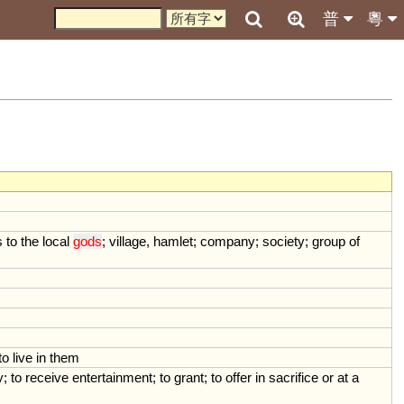
普
粵
s
to
the
local
gods
;
village
,
hamlet
;
company
;
society
;
group
of
to
live
in
them
y
;
to
receive
entertainment
;
to
grant
;
to
offer
in
sacrifice
or
at
a