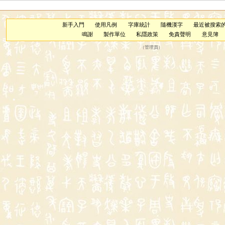
新手入門
使用凡例
字庫統計
隨機漢字
最近被搜索
鳴謝
製作單位
私隱政策
免責聲明
意見簿
（
管理員
）