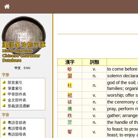
漢字
詞類
畛
v.
to
come
before
中文
ENG
字形
盟
n.
solemn
declara
god
of
the
soil
;
部首索引
社
n.
families
;
organ
筆畫索引
甲骨部件表
祀
v.
worship
;
offer
s
金文部件表
祓
n.
the
ceremony
o
形義源流通解
禨
v.
pray
,
perform
r
字音
秩
v.
gather
;
arrange
罡
n.
the
handle
of
t
粵語音節表
粵語聲母表
to
feast
;
to
prov
饗
v.
粵語韻母表
feast
;
to
enjoy