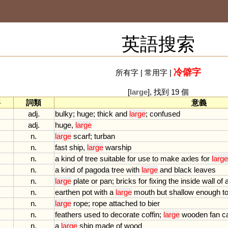
英語搜索
冷僻字
所有字
|
常用字
|
[
large
], 找到 19 個
字
詞類
意義
adj.
bulky
;
huge
;
thick
and
large
;
confused
adj.
huge
,
large
n.
large
scarf
;
turban
n.
fast
ship
,
large
warship
n.
a
kind
of
tree
suitable
for
use
to
make
axles
for
large
n.
a
kind
of
pagoda
tree
with
large
and
black
leaves
n.
large
plate
or
pan
;
bricks
for
fixing
the
inside
wall
of
n.
earthen
pot
with
a
large
mouth
but
shallow
enough
t
n.
large
rope
;
rope
attached
to
bier
n.
feathers
used
to
decorate
coffin
;
large
wooden
fan
c
n.
a
large
ship
made
of
wood