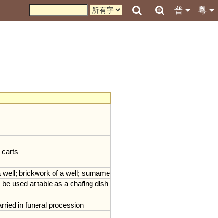
普
粵
carts
a
well
;
brickwork
of
a
well
;
surname
o
be
used
at
table
as
a
chafing
dish
arried
in
funeral
procession