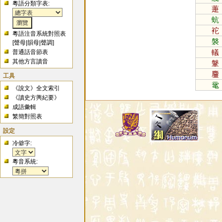
粵語分類字表:
萐
蚢
袉
粵語注音系統對照表
褩
[
聲母
|
韻母
|
聲調
]
轙
普通話音節表
其他方言讀音
鞶
麠
工具
鼋
《說文》全文索引
《讀史方輿紀要》
成語彙輯
繁簡對照表
設定
冷僻字:
粵音系統: