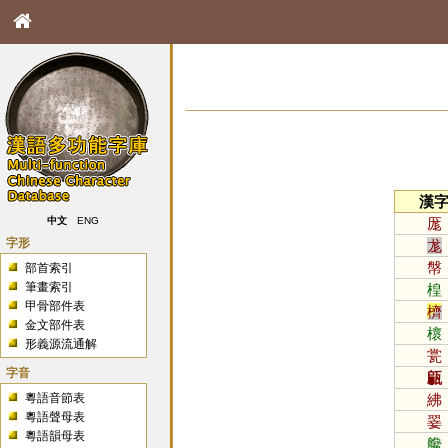
漢
厖
中文
ENG
字形
尨
幋
部首索引
筆畫索引
楻
甲骨部件表
櫅
金文部件表
櫰
形義源流通解
瓽
字音
甂
粵語音節表
紼
粵語聲母表
翣
粵語韻母表
艬