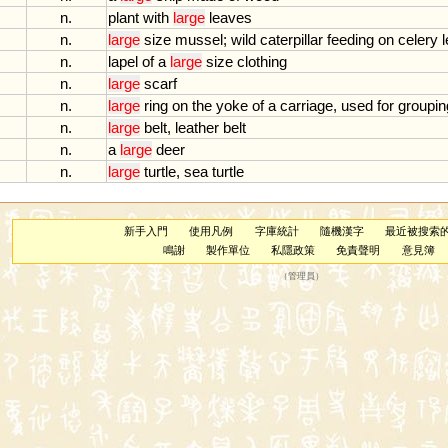
n.
plant
with
large
leaves
n.
large
size
mussel
;
wild
caterpillar
feeding
on
celery
n.
lapel
of
a
large
size
clothing
n.
large
scarf
n.
large
ring
on
the
yoke
of
a
carriage
,
used
for
groupin
n.
large
belt
,
leather
belt
n.
a
large
deer
n.
large
turtle
,
sea
turtle
新手入門
使用凡例
字庫統計
隨機漢字
最近被搜索
鳴謝
製作單位
私隱政策
免責聲明
意見簿
（
管理員
）