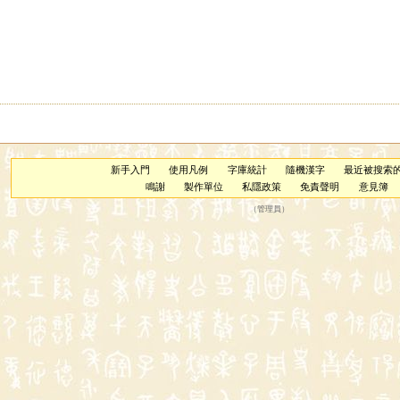
蝝
榬
楥
嫄
鈆
堧
玆
捖
杬
蚖
媴
笎
褑
鶢
鎱
謜
榞
玹
豲
妶
溒
妧
撋
忨
獂
抏
岏
芄
騵
汍
新手入門
使用凡例
字庫統計
隨機漢字
最近被搜索
鳴謝
製作單位
私隱政策
免責聲明
意見簿
（
管理員
）