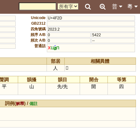
普
粵
Unicode
U+4F2D
GB2312
四角號碼
2023.2
頻序 A/B
0
5422
頻次 A/B
0
--
普通話
x
u
n
部居
相關異體
人
𠆺
聲調
韻攝
韻目
開合
等第
平
山
先
/
先
開
四
詞例(
) /
解釋
備註