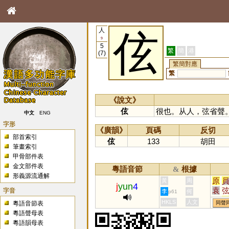
人
伭
9
5
繁
簡
港
(7)
繁簡對應
繁
《說文》
伭
很也。从人，弦省聲
中文
ENG
字形
《廣韻》
頁碼
反切
部首索引
伭
133
胡田
筆畫索引
甲骨部件表
金文部件表
粵語音節
根據
&
形義源流通解
原
黃
周
j
yun
4
袁
字音
李
何
p61
烷
HKLS
人文
粵語音節表
同聲
紈
粵語聲母表
刓
粵語韻母表