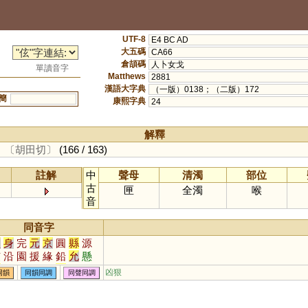
UTF-8
E4 BC AD
大五碼
CA66
倉頡碼
人卜女戈
單讀音字
Matthews
2881
漢語大字典
（一版）0138；（二版）172
簡
康熙字典
24
解釋
。
〔胡田切〕
(166 / 163)
註解
中
聲母
清濁
部位
古
匣
全濁
喉
音
同音字
員
身
完
元
京
圓
縣
源
弦
沿
園
援
緣
鉛
允
懸
玄
丸
圜
猿
眩
沅
媛
芫
凶狠
同韻
同韻同調
同聲同調
炫
轅
爰
隕
椽
黿
鳶
洹
湲
螈
猨
邍
邧
櫞
壖
羱