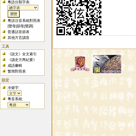
蝯
粵語分類字表:
盷
蒝
犉
粵語注音系統對照表
[
聲母
|
韻母
|
聲調
]
普通話音節表
其他方言讀音
工具
《說文》全文索引
《讀史方輿紀要》
成語彙輯
繁簡對照表
設定
冷僻字:
粵音系統: