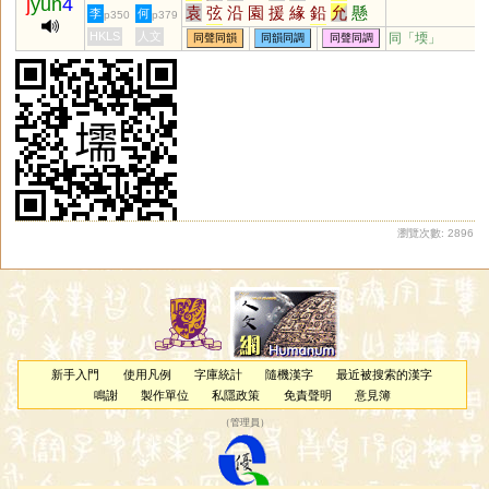
j
yun
4
袁
弦
沿
園
援
緣
鉛
允
懸
李
何
p350
p379
烷
玄
丸
圜
猿
眩
沅
媛
芫
HKLS
人文
同「
堧
」
同聲同韻
同韻同調
同聲同調
紈
炫
轅
爰
隕
椽
黿
鳶
洹
刓
湲
螈
猨
邍
芄
櫞
羱
蝯
蝝
榬
楥
嫄
鈆
堧
蚖
玆
盷
杬
邧
捖
媴
笎
褑
鶢
鎱
謜
蒝
榞
玹
豲
妶
溒
妧
撋
忨
犉
獂
岏
伭
抏
騵
汍
瀏覽次數: 2896
新手入門
使用凡例
字庫統計
隨機漢字
最近被搜索的漢字
鳴謝
製作單位
私隱政策
免責聲明
意見簿
（
管理員
）