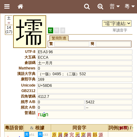
普
粵
土
壖
32
14
繁
簡
港
單讀音字
(17)
繁簡對應
繁
簡
UTF-8
E5 A3 96
大五碼
ECCA
倉頡碼
土一月月
Matthews
0
漢語大字典
（一版）0495；（二版）532
康熙字典
169
Unicode
U+58D6
GB2312
四角號碼
4112.7
頻序 A/B
0
5422
頻次 A/B
0
--
普通話
r
u
n
粵語音節
根據
同音字
詞例(
) /
&
解釋
備
原
員
身
完
元
京
圓
縣
源
黃
周
p51
p33