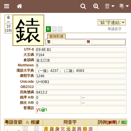
普
粵
金
鎱
167
10
繁
簡
港
單讀音字
(18)
繁簡對應
繁
簡
UTF-8
E9 8E B1
大五碼
F164
倉頡碼
金土口女
Matthews
0
漢語大字典
（一版）4237；（二版）4563
康熙字典
1246
Unicode
U+93B1
GB2312
四角號碼
8413.2
頻序 A/B
0
--
頻次 A/B
0
--
普通話
y
u
n
粵語音節
根據
同音字
詞例(
) /
&
解釋
備註
原
員
身
完
元
京
圓
縣
源
黃
周