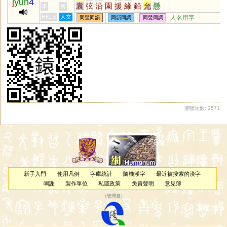
j
yun
4
袁
弦
沿
園
援
緣
鉛
允
懸
李
何
烷
玄
丸
圜
猿
眩
沅
媛
芫
HKLS
人文
人名用字
同聲同韻
同韻同調
同聲同調
紈
炫
轅
爰
隕
椽
黿
鳶
洹
刓
湲
螈
猨
櫞
芄
壖
羱
蝯
蝝
榬
楥
嫄
鈆
堧
蚖
玆
盷
杬
邧
捖
妶
笎
褑
鶢
謜
蒝
榞
玹
媴
邍
溒
妧
撋
忨
犉
獂
豲
岏
伭
抏
騵
汍
瀏覽次數: 2571
新手入門
使用凡例
字庫統計
隨機漢字
最近被搜索的漢字
鳴謝
製作單位
私隱政策
免責聲明
意見簿
（
管理員
）