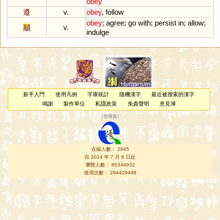
obey
遵
v.
obey
,
follow
obey
;
agree
;
go
with
;
persist
in
;
allow
;
順
v.
indulge
新手入門
使用凡例
字庫統計
隨機漢字
最近被搜索的漢字
鳴謝
製作單位
私隱政策
免責聲明
意見簿
（
管理員
）
在線人數： 2845
自 2014 年 7 月 8 日起
瀏覽人數： 80344932
使用次數： 294429498