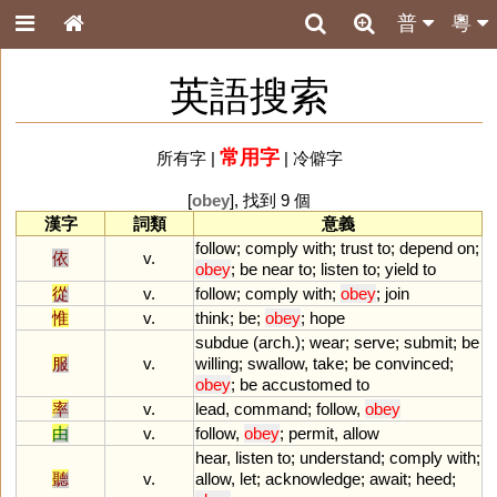
普
粵
英語搜索
常用字
所有字
|
|
冷僻字
[
obey
], 找到 9 個
漢字
詞類
意義
follow
;
comply
with
;
trust
to
;
depend
on
;
依
v.
obey
;
be
near
to
;
listen
to
;
yield
to
從
v.
follow
;
comply
with
;
obey
;
join
惟
v.
think
;
be
;
obey
;
hope
subdue
(
arch
.);
wear
;
serve
;
submit
;
be
服
v.
willing
;
swallow
,
take
;
be
convinced
;
obey
;
be
accustomed
to
率
v.
lead
,
command
;
follow
,
obey
由
v.
follow
,
obey
;
permit
,
allow
hear
,
listen
to
;
understand
;
comply
with
;
聽
v.
allow
,
let
;
acknowledge
;
await
;
heed
;