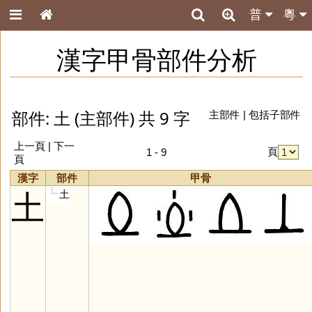
普
粵
漢字甲骨部件分析
部件: 土 (主部件) 共 9 字
主部件
|
包括子部件
上一頁 | 下一
頁
1 - 9
頁
漢字
部件
甲骨
土
土