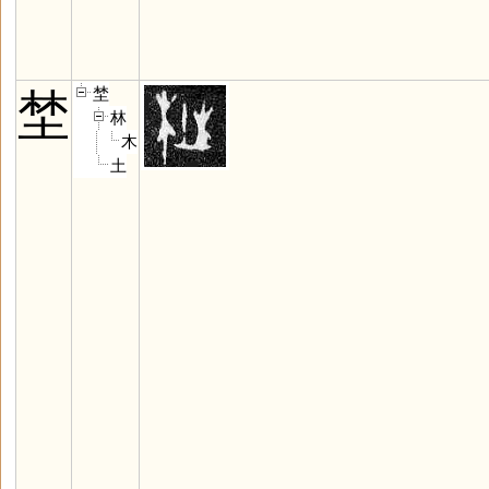
埜
埜
林
木
土