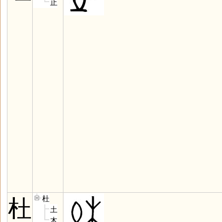
止
杜
杜
土
木