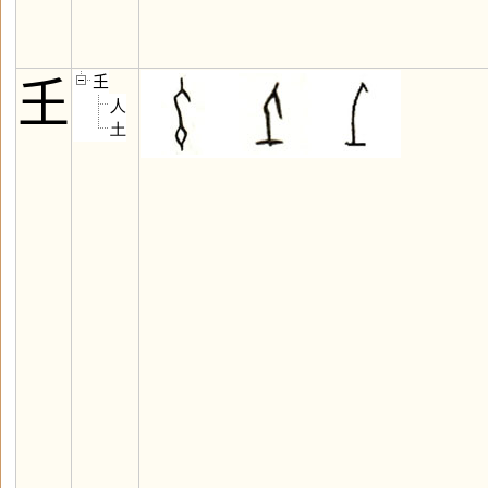
𡈼
𡈼
人
土