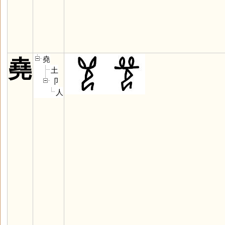
堯
堯
土
卩
人