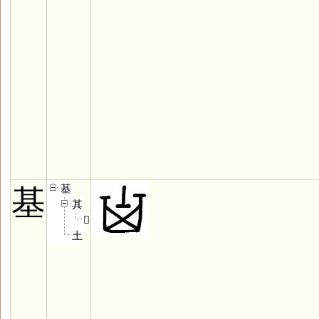
基
基
其
𠀠
土