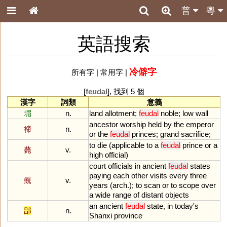
普
粵
英語搜索
冷僻字
所有字
|
常用字
|
[
feudal
], 找到 5 個
漢字
詞類
意義
堳
n.
land
allotment
;
feudal
noble
;
low
wall
ancestor
worship
held
by
the
emperor
禘
n.
or
the
feudal
princes
;
grand
sacrifice
;
to
die
(
applicable
to
a
feudal
prince
or
a
薨
v.
high
official
)
court
officials
in
ancient
feudal
states
paying
each
other
visits
every
three
覜
v.
years
(
arch
.);
to
scan
or
to
scope
over
a
wide
range
of
distant
objects
an
ancient
feudal
state
,
in
today
'
s
郘
n.
Shanxi
province