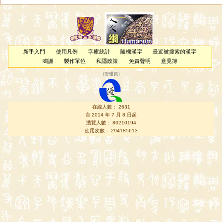
新手入門
使用凡例
字庫統計
隨機漢字
最近被搜索的漢字
鳴謝
製作單位
私隱政策
免責聲明
意見簿
（
管理員
）
在線人數： 2631
自 2014 年 7 月 8 日起
瀏覽人數： 80210194
使用次數： 294185613