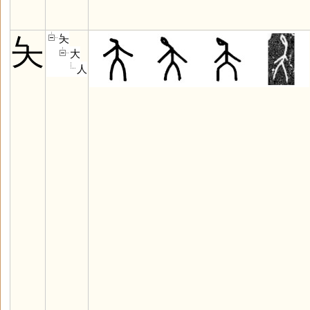
夨
夨
大
人