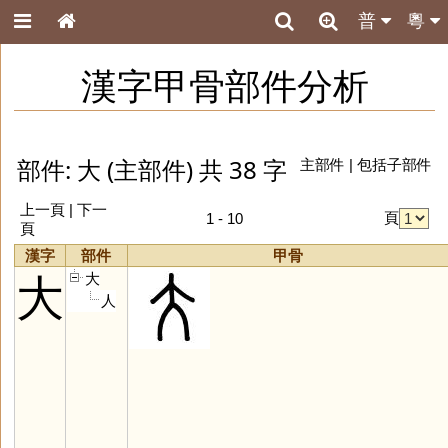
普
粵
漢字甲骨部件分析
部件: 大 (主部件) 共 38 字
主部件
|
包括子部件
上一頁 |
下一
頁
1 - 10
頁
漢字
部件
甲骨
大
大
人