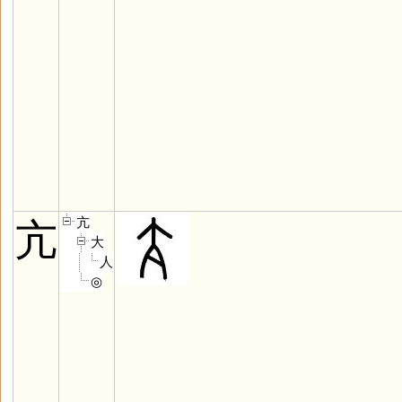
亢
亢
大
人
◎