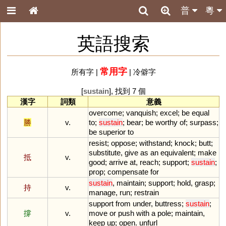
普
粵
英語搜索
常用字
所有字
|
|
冷僻字
[
sustain
], 找到 7 個
漢字
詞類
意義
overcome
;
vanquish
;
excel
;
be
equal
勝
v.
to
;
sustain
;
bear
;
be
worthy
of
;
surpass
;
be
superior
to
resist
;
oppose
;
withstand
;
knock
;
butt
;
substitute
,
give
as
an
equivalent
;
make
抵
v.
good
;
arrive
at
,
reach
;
support
;
sustain
;
prop
;
compensate
for
sustain
,
maintain
;
support
;
hold
,
grasp
;
持
v.
manage
,
run
;
restrain
support
from
under
,
buttress
;
sustain
;
撐
v.
move
or
push
with
a
pole
;
maintain
,
keep
up
;
open
.
unfurl