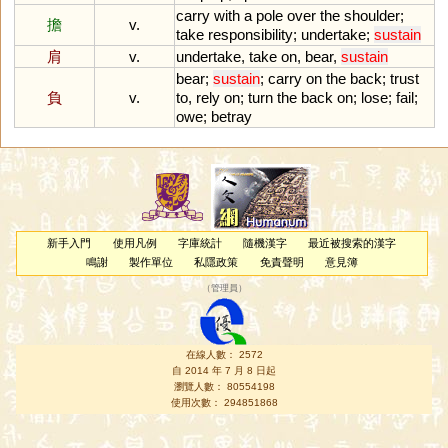
carry
with
a
pole
over
the
shoulder
;
擔
v.
take
responsibility
;
undertake
;
sustain
肩
v.
undertake
,
take
on
,
bear
,
sustain
bear
;
sustain
;
carry
on
the
back
;
trust
負
v.
to
,
rely
on
;
turn
the
back
on
;
lose
;
fail
;
owe
;
betray
新手入門
使用凡例
字庫統計
隨機漢字
最近被搜索的漢字
鳴謝
製作單位
私隱政策
免責聲明
意見簿
（
管理員
）
在線人數： 2572
自 2014 年 7 月 8 日起
瀏覽人數： 80554198
使用次數： 294851868