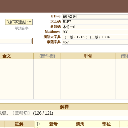
UTF-8
E6 A2 94
大五碼
B1F7
倉頡碼
木竹一山
單讀音字
Matthews
931
漢語大字典
（一版）1216；（二版）1304
康熙字典
457
金文
(部件樹)
甲骨
(部
解釋
巵聲。
〔章移切〕
(126 / 121)
註解
中
聲母
清濁
部位