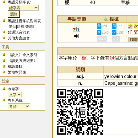
梔
40
章移
粵語分類字表:
粵語音節
根據
&
粵語注音系統對照表
之
黃
周
[
聲母
|
韻母
|
聲調
]
p23
p77
z
i
1
仔
普通話音節表
李
何
p140
p153
觜
其他方言讀音
HKLS
人文
同聲
鯔
工具
鎡
《說文》全文索引
㞢
本字庫於「
梔
」字下錄有
14
個方言點的
《讀史方輿紀要》
疻
成語彙輯
搘
詞類
繁簡對照表
秪
adj.
yellowish
colour
設定
n.
Cape
jasmine
;
g
冷僻字:
粵音系統: