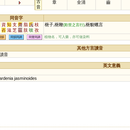
古
章
全清
齒
音
同音字
次
資
知
支
齊
脂
氏
枝
梔子,梔鞭
,梔貌蠟言
(欺世之言行)
姿
咨
滋
芝
茲
肢
吱
孜
恣
訾
輜
淄
齎
貲
蜘
祗
植物名，可入藥，亦可做染料
同韻
同韻同調
同聲同調
砥
泜
髭
緇
齜
孳
榰
甾
鼒
菑
錙
呲
嵫
卮
孖
觶
其他方言讀音
葘
䊷
𢆶
秖
栥
疧
趑
胝
玆
讀音
齍
鮨
鳷
鄑
澬
胑
袛
偨
椥
粢
胾
衼
鶅
鈭
臸
秶
英文意義
紎
蒫
椔
諮
璾
崰
汥
栺
ardenia
jasminoides