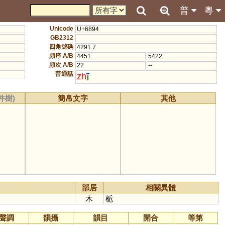
普
粵
Unicode
U+6894
GB2312
四角號碼
4291.7
頻序 A/B
4451
5422
頻次 A/B
22
--
普通話
zh
件樹)
簡帛文字
其他
部居
相關異體
木
栀
聲調
韻攝
韻目
開合
等第