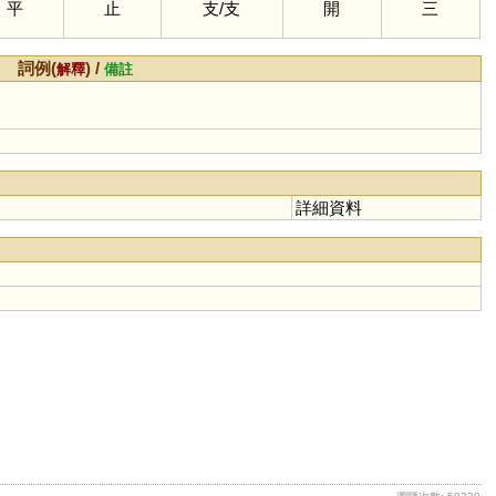
平
止
支
/
支
開
三
詞例(
) /
解釋
備註
詳細資料