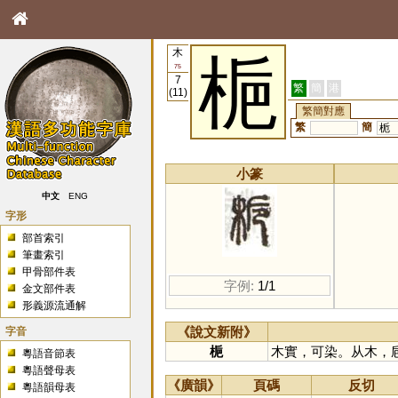
木
梔
75
7
繁
簡
港
(11)
繁簡對應
繁
簡
栀
小篆
中文
ENG
字形
部首索引
筆畫索引
甲骨部件表
字例:
1/1
金文部件表
形義源流通解
字音
《說文新附》
梔
木實，可染。从木，
粵語音節表
粵語聲母表
《廣韻》
頁碼
反切
粵語韻母表