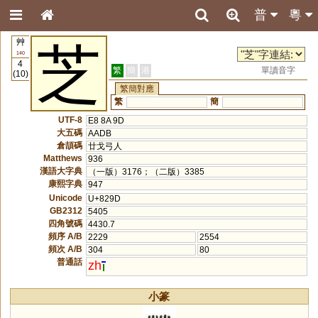
普
粵
艸
芝
140
4
繁
簡
港
單讀音字
(10)
繁簡對應
繁
簡
UTF-8
E8 8A 9D
大五碼
AADB
倉頡碼
廿戈弓人
Matthews
936
漢語大字典
（一版）3176；（二版）3385
康熙字典
947
Unicode
U+829D
GB2312
5405
四角號碼
4430.7
頻序 A/B
2229
2554
頻次 A/B
304
80
普通話
zh
小篆