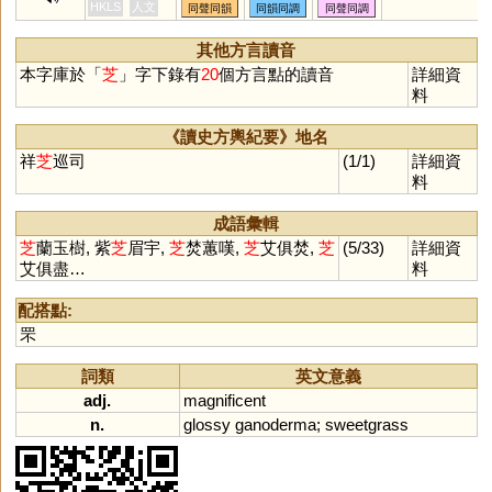
恣
訾
輜
淄
齎
貲
蜘
祗
梔
官
HKLS
人文
同聲同韻
同韻同調
同聲同調
鯔
砥
泜
髭
緇
齜
孳
榰
甾
鎡
鼒
菑
錙
呲
嵫
卮
孖
觶
其他方言讀音
㞢
葘
䊷
𢆶
秖
栥
趑
胝
疧
玆
本字庫於「
芝
」字下錄有
20
個方言點的讀音
詳細資
疻
齍
鮨
鳷
鄑
澬
胑
袛
偨
料
搘
椥
粢
胾
衼
鶅
鈭
臸
秶
秪
紎
蒫
諮
椔
璾
崰
汥
栺
《讀史方輿紀要》地名
祥
芝
巡司
(1/1)
詳細資
料
成語彙輯
芝
蘭玉樹, 紫
芝
眉宇,
芝
焚蕙嘆,
芝
艾俱焚,
芝
(5/33)
詳細資
艾俱盡…
料
配搭點:
罘
詞類
英文意義
adj.
magnificent
n.
glossy
ganoderma
;
sweetgrass