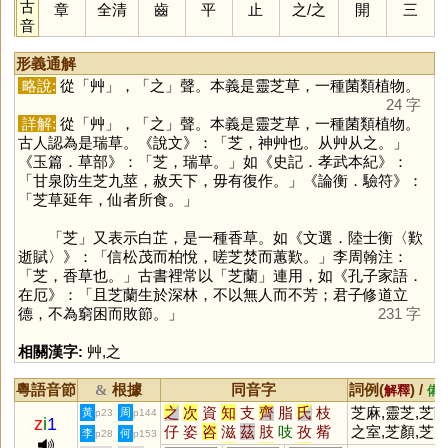
古
章
全清
齒
平
止
之
/
之
開
三
音
形義通解
略說:
從「
艸
」，「
之
」聲。本義是靈芝草，一種菌類植物。
24 字
詳解:
從「
艸
」，「
之
」聲。本義是靈芝草，一種菌類植物。
古人認為是瑞草。《說文》：「芝，神艸也。从艸从之。」
《玉篇．草部》：「芝，瑞草。」如《史記．孝武本紀》：
「甘泉防生芝九莖，赦天下，毋有復作。」《論衡．驗符》：
「芝草延年，仙者所食。」
「
芝
」又表示白芷，是一種香草。如《文選．陸士衡〈歎
逝賦〉》：「信松茂而柏悅，嗟芝焚而蕙歎。」李周翰注：
「芝，香草也。」古書裡常以「芝蘭」連用，如《孔子家語．
在厄》：「且芝蘭生於深林，不以無人而不芳；君子修道立
德，不為窮困而敗節。」
231 字
相關漢字:
艸
,
之
粵語音節
根據
同音字
詞例(
) /
&
解釋
備
之
次
資
知
支
齊
脂
氏
枝
芝麻,靈芝,芝
黃
周
p23
p144
z
i
1
仔
姿
咨
滋
茲
肢
吱
孜
觜
之室,芝顏,芝
李
何
p28
p153