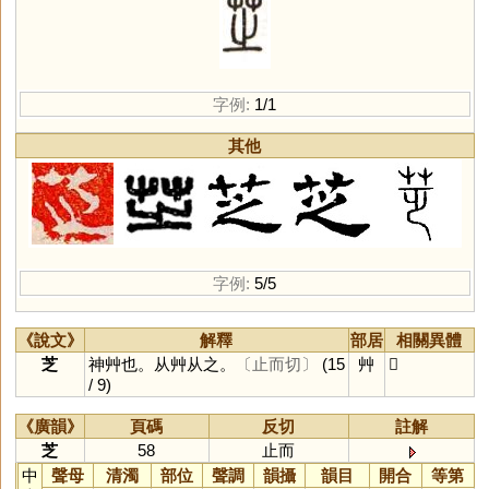
字例:
1/1
其他
字例:
5/5
《說文》
解釋
部居
相關異體
芝
神艸也。从艸从之。
〔止而切〕
(15
艸
𦭩
/ 9)
《廣韻》
頁碼
反切
註解
芝
58
止而
中
聲母
清濁
部位
聲調
韻攝
韻目
開合
等第