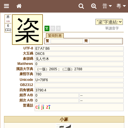
普
粵
禾
秶
115
6
繁
簡
港
單讀音字
(11)
繁簡對應
繁
簡
UTF-8
E7 A7 B6
大五碼
D6C6
倉頡碼
戈人竹木
Matthews
0
漢語大字典
（一版）2605；（二版）2788
康熙字典
780
Unicode
U+79F6
GB2312
四角號碼
3790.4
頻序 A/B
0
--
頻次 A/B
0
--
普通話
c
j
z
小篆