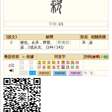
字例:
1/1
《說文》
解釋
部居
相關異體
𪗉
稷也。从禾，齊聲。
〔即夷切〕
禾
秶
秶，𪗉或从次。
(144 / 141)
粵語音節
根據
同音字
詞例(
) /
&
解釋
備註
之
次
資
知
支
齊
脂
氏
枝
黃
周
z
i
1
仔
姿
咨
滋
芝
茲
肢
吱
孜
李
何
觜
恣
訾
輜
淄
齎
貲
蜘
祗
HKLS
人文
同「
粢
」
同聲同韻
同韻同調
同聲同調
梔
鯔
砥
泜
髭
緇
齜
孳
榰
甾
鎡
鼒
菑
錙
呲
嵫
卮
孖
觶
㞢
葘
䊷
𢆶
栥
秖
疧
疻
齍
鮨
鳷
鄑
搘
椥
偨
袛
胑
粢
栺
胾
澬
汥
崰
璾
椔
蒫
紎
秪
臸
鈭
鶅
衼
諮
趑
胝
玆