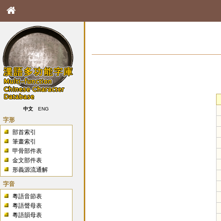
中文
ENG
字形
部首索引
筆畫索引
甲骨部件表
金文部件表
形義源流通解
字音
粵語音節表
粵語聲母表
粵語韻母表