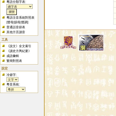
粵語分類字表:
粵語注音系統對照表
[
聲母
|
韻母
|
聲調
]
普通話音節表
其他方言讀音
工具
《說文》全文索引
《讀史方輿紀要》
成語彙輯
繁簡對照表
設定
冷僻字:
粵音系統: