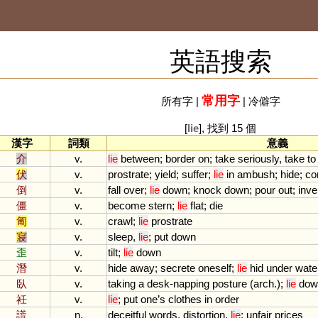
英語搜索
常用字
所有字
|
|
冷僻字
[
lie
], 找到 15 個
漢字
詞類
意義
介
v.
lie
between
;
border
on
;
take
seriously
,
take
to
伏
v.
prostrate
;
yield
;
suffer
;
lie
in
ambush
;
hide
;
co
倒
v.
fall
over
;
lie
down
;
knock
down
;
pour
out
;
inve
僵
v.
become
stern
;
lie
flat
;
die
匍
v.
crawl
;
lie
prostrate
寢
v.
sleep
,
lie
;
put
down
歪
v.
tilt
;
lie
down
潛
v.
hide
away
;
secrete
oneself
;
lie
hid
under
wate
臥
v.
taking
a
desk
-
napping
posture
(
arch
.);
lie
dow
衽
v.
lie
;
put
one
’
s
clothes
in
order
謊
n.
deceitful
words
,
distortion
,
lie
;
unfair
prices