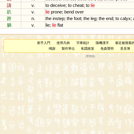
譸
v.
to
deceive
;
to
cheat
;
to
lie
趴
v.
lie
prone
;
bend
over
跗
n.
the
instep
;
the
foot
;
the
leg
;
the
end
;
to
calyx
;
躺
v.
lie
;
lie
flat
新手入門
使用凡例
字庫統計
隨機漢字
最近被搜索
鳴謝
製作單位
私隱政策
免責聲明
意見簿
（
管理員
）