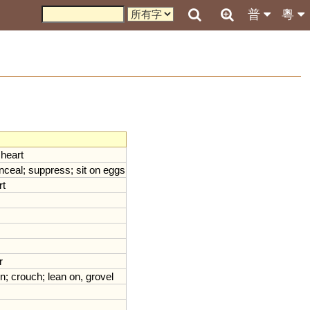
普
粵
heart
nceal
;
suppress
;
sit
on
eggs
rt
r
n
;
crouch
;
lean
on
,
grovel