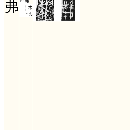
弗
弗
木
◎