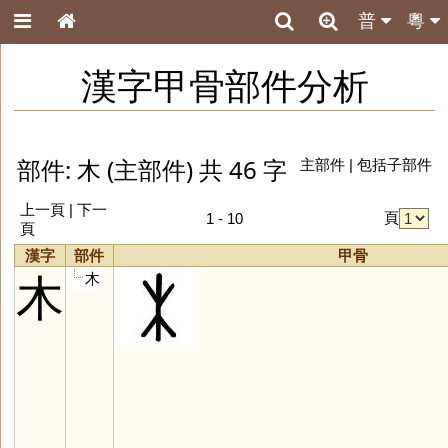
普
粵
漢字甲骨部件分析
部件: 木 (主部件) 共 46 字
主部件
|
包括子部件
上一頁 |
下一
頁
1 - 10
頁
漢字
部件
甲骨
木
木