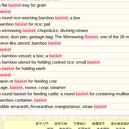
a
flat
basket
-
tray
for
grain
basket
a
round
rice
-
washing
bamboo
basket
;
a
box
bamboo
basket
for
rice
;
pail
a
winnowing
basket
;
chopsticks
;
divining
-
straws
sieve
;
dust
pan
;
garbage
bag
;
The
Winnowing
Basket
,
one
of
the
28
m
sieve
-
like
utensil
;
bamboo
basket
basket
a
bamboo
vessel
;
a
box
;
a
basket
a
bamboo
utensil
for
holding
cooked
rice
;
small
basket
a
basket
for
holding
earth
basket
basin
or
basket
for
feeding
cow
cage
,
basket
,
noose
,
coop
;
steamer
a
round
basket
for
feeding
cattle
;
a
round
basket
for
containing
mullbe
bamboo
container
,
basket
edible
amaranth
;
Amaranthus
mangostanus
;
straw
basket
新手入門
使用凡例
字庫統計
隨機漢字
最近被搜索