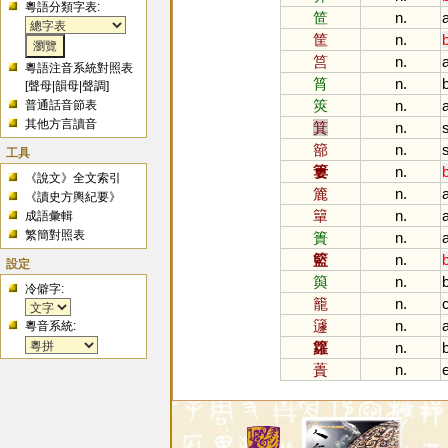
粵語分類字表:
笸
n.
筐
n.
筥
n.
粵語注音系統對照表
筲
n.
[
聲母
|
韻母
|
聲調
]
筴
n.
普通話音節表
其他方言讀音
箕
n.
篰
n.
工具
簍
n.
《說文》全文索引
簏
n.
《讀史方輿紀要》
簞
n.
成語彙輯
繁簡對照表
簣
n.
籃
n.
設定
籅
n.
冷僻字:
籠
n.
籧
n.
粵音系統:
籮
n.
蕢
n.