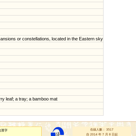
ansions
or
constellations
,
located
in
the
Eastern
sky
rry
leaf
;
a
tray
;
a
bamboo
mat
在線人數： 3517
的漢字
自 2014 年 7 月 8 日起