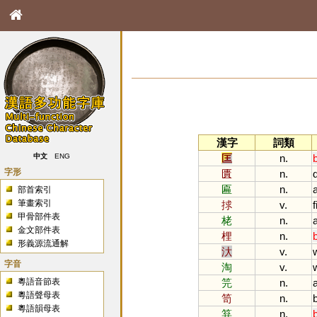
漢字
詞類
匡
n.
中文
ENG
字形
匱
n.
匾
n.
部首索引
筆畫索引
捄
v.
f
甲骨部件表
栳
n.
金文部件表
梩
n.
形義源流通解
汏
v.
字音
淘
v.
粵語音節表
笎
n.
粵語聲母表
笥
n.
粵語韻母表
笲
n.