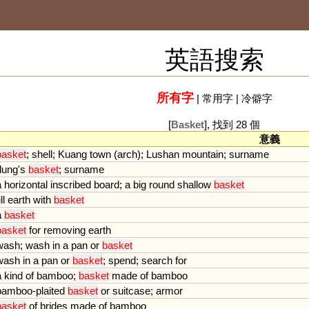
英語搜索
所有字
|
常用字
|
冷僻字
[
Basket
], 找到 28 個
意義
basket
;
shell
;
Kuang
town
(
arch
);
Lushan
mountain
;
surname
dung
'
s
basket
;
surname
a
horizontal
inscribed
board
;
a
big
round
shallow
basket
ill
earth
with
basket
a
basket
basket
for
removing
earth
wash
;
wash
in
a
pan
or
basket
wash
in
a
pan
or
basket
;
spend
;
search
for
a
kind
of
bamboo
;
basket
made
of
bamboo
bamboo
-
plaited
basket
or
suitcase
;
armor
basket
of
brides
made
of
bamboo