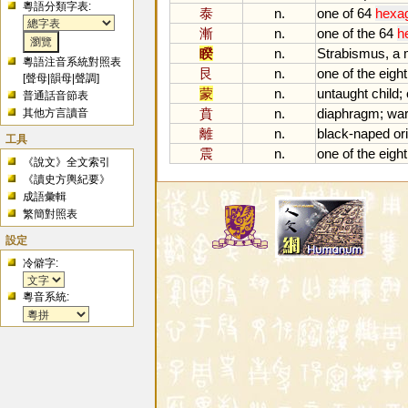
粵語分類字表:
泰
n.
one
of
64
hexa
漸
n.
one
of
the
64
h
睽
n.
Strabismus
,
a
粵語注音系統對照表
艮
n.
one
of
the
eight
[
聲母
|
韻母
|
聲調
]
蒙
n.
untaught
child
;
普通話音節表
賁
n.
diaphragm
;
war
其他方言讀音
離
n.
black
-
naped
or
工具
震
n.
one
of
the
eight
《說文》全文索引
《讀史方輿紀要》
成語彙輯
繁簡對照表
設定
冷僻字:
粵音系統: