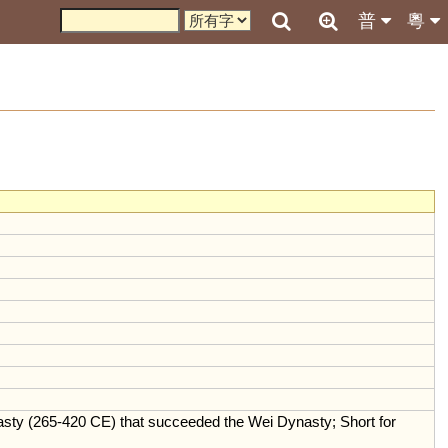
普
粵
asty
(
265
-
420
CE
)
that
succeeded
the
Wei
Dynasty
;
Short
for