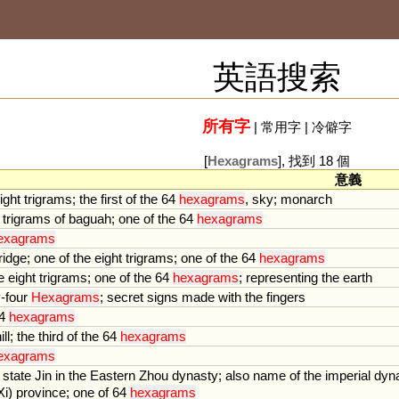
英語搜索
所有字
|
常用字
|
冷僻字
[
Hexagrams
], 找到 18 個
意義
ight
trigrams
;
the
first
of
the
64
hexagrams
,
sky
;
monarch
trigrams
of
baguah
;
one
of
the
64
hexagrams
exagrams
ridge
;
one
of
the
eight
trigrams
;
one
of
the
64
hexagrams
e
eight
trigrams
;
one
of
the
64
hexagrams
;
representing
the
earth
y
-
four
Hexagrams
;
secret
signs
made
with
the
fingers
4
hexagrams
ill
;
the
third
of
the
64
hexagrams
exagrams
state
Jin
in
the
Eastern
Zhou
dynasty
;
also
name
of
the
imperial
dyn
Xi
)
province
;
one
of
64
hexagrams