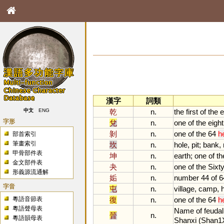
漢字
詞類
乾
n.
the
first
of
the
e
中文
ENG
字形
兌
n.
one
of
the
eight
剝
n.
one
of
the
64
h
部首索引
筆畫索引
坎
n.
hole
,
pit
;
bank
,
甲骨部件表
坤
n.
earth
;
one
of
th
金文部件表
夬
n.
one
of
the
Sixt
形義源流通解
姤
n.
number
44
of
6
字音
屯
n.
village
,
camp
,
h
粵語音節表
復
n.
one
of
the
64
h
粵語聲母表
Name
of
feudal
晉
n.
粵語韻母表
Shanxi
(
Shan1