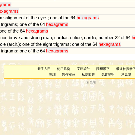
grams
exagrams
misalignment
of
the
eyes
;
one
of
the
64
hexagrams
trigrams
;
one
of
the
64
hexagrams
one
of
the
64
hexagrams
rior
,
brave
and
strong
man
;
cardiac
orifice
,
cardia
;
number
22
of
64
h
iole
(
arch
.);
one
of
the
eight
trigrams
;
one
of
the
64
hexagrams
trigrams
;
one
of
the
64
hexagrams
新手入門
使用凡例
字庫統計
隨機漢字
最近被搜索
鳴謝
製作單位
私隱政策
免責聲明
意見簿
（
管理員
）