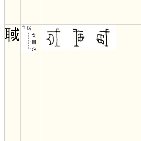
聝
聝
戈
目
◎