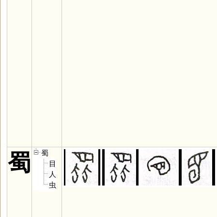
蜀
蜀
目
人
虫