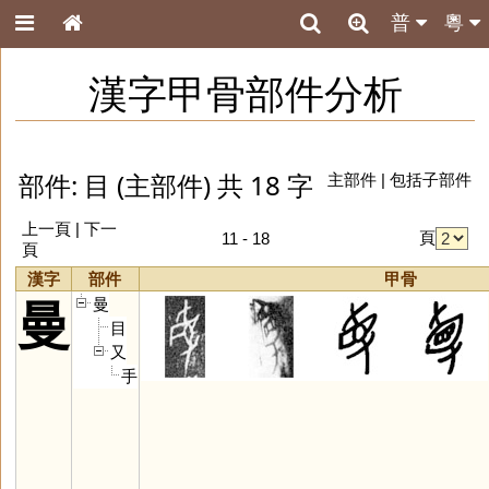
普
粵
漢字甲骨部件分析
部件: 目 (主部件) 共 18 字
主部件
|
包括子部件
上一頁
| 下一
頁
11 - 18
頁
漢字
部件
甲骨
曼
曼
目
又
手