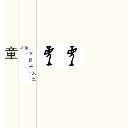
童
童
辛
目
𡈼
人
土