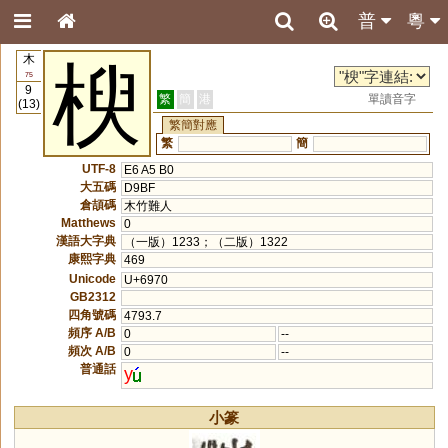
普
粵
木
楰
75
9
繁
簡
港
單讀音字
(13)
繁簡對應
繁
簡
UTF-8
E6 A5 B0
大五碼
D9BF
倉頡碼
木竹難人
Matthews
0
漢語大字典
（一版）1233；（二版）1322
康熙字典
469
Unicode
U+6970
GB2312
四角號碼
4793.7
頻序 A/B
0
--
頻次 A/B
0
--
普通話
y
小篆