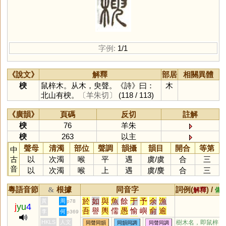
字例:
1/1
《說文》
解釋
部居
相關異體
楰
鼠梓木。从木，臾聲。《詩》曰：
木
北山有楰。
〔羊朱切〕
(118 / 113)
《廣韻》
頁碼
反切
註解
楰
76
羊朱
楰
263
以主
聲母
清濁
部位
聲調
韻攝
韻目
開合
等第
中
古
以
次濁
喉
平
遇
虞
/
虞
合
三
音
以
次濁
喉
上
遇
虞
/
麌
合
三
粵語音節
根據
同音字
詞例(
) /
&
解釋
備
於
如
與
魚
餘
于
予
余
漁
黃
周
p78
j
yu
4
吾
譽
輿
儒
愚
愉
嶼
俞
逾
李
何
p369
迂
娛
禺
榆
蠕
虞
渝
隅
圩
HKLS
人文
樹木名，即鼠梓
同聲同韻
同韻同調
同聲同調