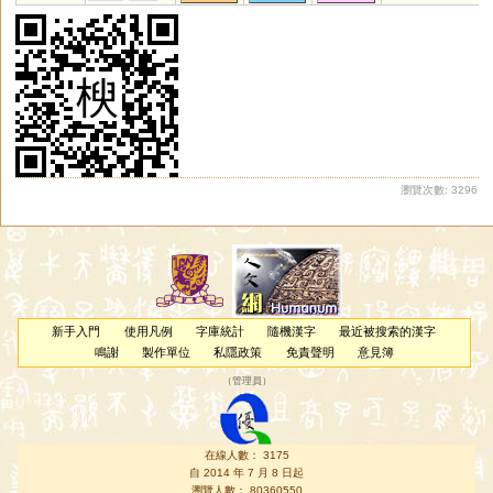
瑜
茹
庾
孺
嵎
盂
銣
揄
諛
腴
竽
歟
濡
喁
畬
臾
嚅
覦
璵
臑
艅
崳
旟
繻
邘
歈
毹
狳
窬
萸
薷
襦
髃
蝓
雩
踰
妤
褕
帤
挐
舁
湡
袽
隃
牏
睮
羭
蕍
蕠
嬬
鴽
謣
鰅
轝
醹
鸆
齵
鸒
擩
堣
杅
腢
媮
与
澞
侞
堬
雓
燸
歶
蒘
硢
釪
鮽
筎
螸
籅
曘
蝡
瀏覽次數: 3296
新手入門
使用凡例
字庫統計
隨機漢字
最近被搜索的漢字
鳴謝
製作單位
私隱政策
免責聲明
意見簿
（
管理員
）
在線人數： 3175
自 2014 年 7 月 8 日起
瀏覽人數： 80360550