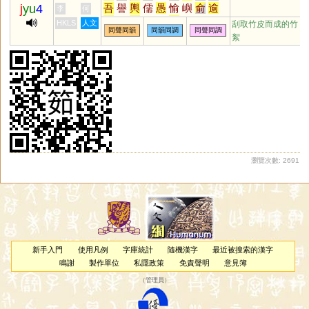
j
yu
4
吾
譽
輿
儒
愚
愉
嶼
俞
逾
李
何
迂
娛
禺
榆
蠕
虞
渝
隅
圩
HKLS
人文
刮取竹皮而成的竹
同聲同韻
同韻同調
同聲同調
瑜
茹
庾
孺
嵎
盂
銣
揄
諛
絮
腴
竽
歟
濡
喁
畬
臾
嚅
覦
璵
臑
艅
崳
旟
繻
邘
歈
毹
狳
窬
萸
薷
襦
髃
蝓
雩
踰
妤
褕
帤
挐
舁
湡
袽
隃
牏
睮
羭
蕍
蕠
嬬
鴽
謣
鰅
轝
醹
鸆
齵
鸒
擩
堣
杅
楰
腢
媮
与
澞
侞
堬
雓
燸
歶
蒘
硢
釪
鮽
螸
籅
曘
蝡
瀏覽次數: 2691
新手入門
使用凡例
字庫統計
隨機漢字
最近被搜索的漢字
鳴謝
製作單位
私隱政策
免責聲明
意見簿
（
管理員
）