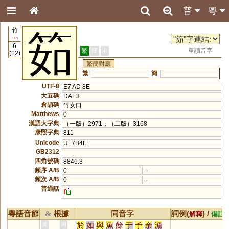
普
粵
竹
筎
118
6
繁
簡
港
單讀音字
(12)
繁簡對應
繁
簡
UTF-8
E7 AD 8E
大五碼
DAE3
倉頡碼
竹女口
Matthews
0
漢語大字典
（一版）2971；（二版）3168
康熙字典
811
Unicode
U+7B4E
GB2312
四角號碼
8846.3
頻序 A/B
0
--
頻次 A/B
0
--
普通話
r
粵語音節
根據
同音字
詞例(
) /
&
解釋
備註
於
如
與
魚
餘
于
予
余
漁
黃
周