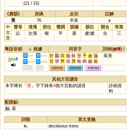
(21 / 15)
《廣韻》
頁碼
反切
註解
萸
76
羊朱
中
聲母
清濁
部位
聲調
韻攝
韻目
開合
等第
古
以
次濁
喉
平
遇
虞
/
虞
合
三
音
粵語音節
根據
同音字
詞例(
) /
&
解釋
備
於
如
與
魚
餘
于
予
余
漁
茱萸
黃
周
p50
p147
j
yu
4
吾
譽
輿
儒
愚
愉
嶼
俞
逾
李
何
p176
p370
迂
娛
禺
榆
蠕
虞
渝
隅
圩
HKLS
人文
同聲同韻
同韻同調
同聲同調
瑜
茹
庾
孺
嵎
盂
銣
揄
諛
腴
竽
歟
濡
喁
畬
臾
嚅
覦
其他方言讀音
璵
臑
艅
崳
旟
繻
邘
歈
毹
本字庫於「
萸
」字下錄有
4
個方言點的讀音
詳細資
狳
窬
薷
襦
髃
蝓
雩
踰
妤
料
褕
帤
挐
舁
湡
袽
隃
牏
睮
羭
蕍
蕠
嬬
鴽
謣
鰅
轝
醹
配搭點:
鸆
齵
鸒
擩
堣
杅
楰
腢
媮
觴
,
茱
与
澞
侞
堬
雓
燸
歶
蒘
硢
釪
鮽
筎
螸
籅
曘
蝡
詞類
英文意義
n.
deciduous
trees