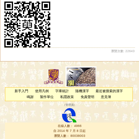
瀏覽次數: 22643
新手入門
使用凡例
字庫統計
隨機漢字
最近被搜索的漢字
鳴謝
製作單位
私隱政策
免責聲明
意見簿
（
管理員
）
在線人數： 4966
自 2014 年 7 月 8 日起
瀏覽人數： 80038003