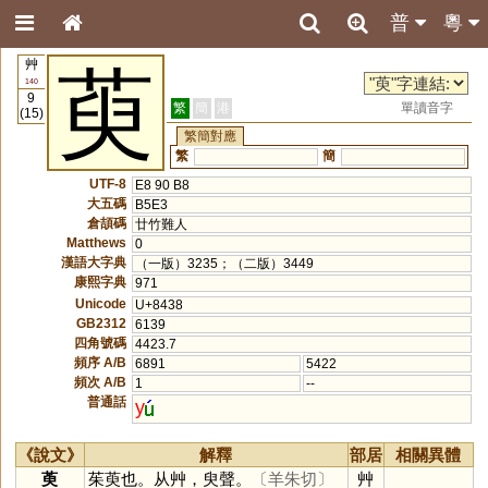
普
粵
艸
萸
140
9
繁
簡
港
單讀音字
(15)
繁簡對應
繁
簡
UTF-8
E8 90 B8
大五碼
B5E3
倉頡碼
廿竹難人
Matthews
0
漢語大字典
（一版）3235；（二版）3449
康熙字典
971
Unicode
U+8438
GB2312
6139
四角號碼
4423.7
頻序 A/B
6891
5422
頻次 A/B
1
--
普通話
y
《說文》
解釋
部居
相關異體
萸
茱萸也。从艸，臾聲。
〔羊朱切〕
艸