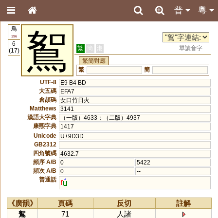
普
粵
鳥
鴽
196
6
繁
簡
港
單讀音字
(17)
繁簡對應
繁
簡
UTF-8
E9 B4 BD
大五碼
EFA7
倉頡碼
女口竹日火
Matthews
3141
漢語大字典
（一版）4633；（二版）4937
康熙字典
1417
Unicode
U+9D3D
GB2312
四角號碼
4632.7
頻序 A/B
0
5422
頻次 A/B
0
--
普通話
r
《廣韻》
頁碼
反切
註解
鴽
71
人諸