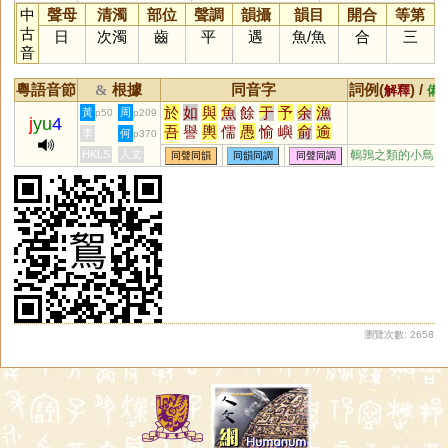
中
聲母
清濁
部位
聲調
韻攝
韻目
開合
等第
古
日
次濁
齒
平
遇
魚
/
魚
合
三
音
粵語音節
根據
同音字
詞例(
) /
&
解釋
備
於
如
與
魚
餘
于
予
余
漁
黃
周
p50
p209
j
yu
4
吾
譽
輿
儒
愚
愉
嶼
俞
逾
李
何
p370
迂
娛
禺
榆
蠕
虞
渝
隅
圩
HKLS
人文
鵪鶉之類的小鳥
同聲同韻
同韻同調
同聲同調
瑜
茹
庾
孺
嵎
盂
銣
揄
諛
腴
竽
歟
濡
喁
畬
臾
嚅
覦
璵
臑
艅
崳
旟
繻
邘
歈
毹
狳
窬
萸
薷
襦
髃
蝓
雩
踰
妤
褕
帤
挐
舁
湡
袽
隃
牏
睮
羭
蕍
蕠
嬬
謣
鰅
轝
醹
鸆
齵
鸒
擩
堣
杅
楰
腢
媮
与
澞
侞
堬
雓
燸
歶
蒘
硢
釪
鮽
筎
螸
籅
曘
蝡
瀏覽次數: 2658