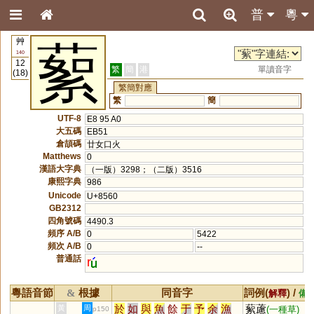
普
粵
艸
蕠
140
12
繁
簡
港
單讀音字
(18)
繁簡對應
繁
簡
UTF-8
E8 95 A0
大五碼
EB51
倉頡碼
廿女口火
Matthews
0
漢語大字典
（一版）3298；（二版）3516
康熙字典
986
Unicode
U+8560
GB2312
四角號碼
4490.3
頻序 A/B
0
5422
頻次 A/B
0
--
普通話
r
粵語音節
根據
同音字
詞例(
) /
&
解釋
備
於
如
與
魚
餘
于
予
余
漁
蕠藘
黃
周
(一種草)
p150