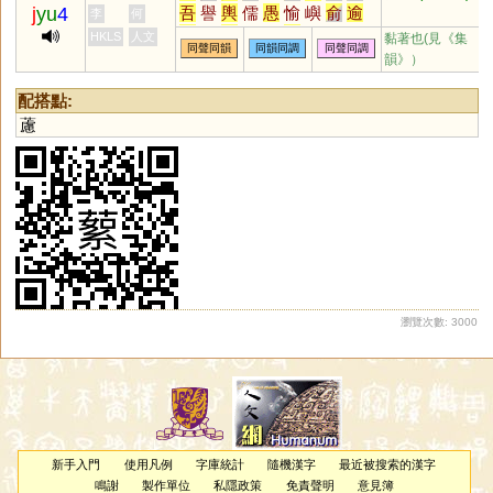
j
yu
4
吾
譽
輿
儒
愚
愉
嶼
俞
逾
李
何
迂
娛
禺
榆
蠕
虞
渝
隅
圩
HKLS
人文
黏著也(見《集
同聲同韻
同韻同調
同聲同調
瑜
茹
庾
孺
嵎
盂
銣
揄
諛
韻》）
腴
竽
歟
濡
喁
畬
臾
嚅
覦
璵
臑
艅
崳
旟
繻
邘
歈
毹
配搭點:
狳
窬
萸
薷
襦
髃
蝓
雩
踰
藘
妤
褕
帤
挐
舁
湡
袽
隃
牏
睮
羭
蕍
嬬
鴽
謣
鰅
轝
醹
鸆
齵
鸒
擩
堣
杅
楰
腢
媮
与
澞
侞
堬
雓
燸
歶
蒘
硢
釪
鮽
筎
螸
籅
曘
蝡
瀏覽次數: 3000
新手入門
使用凡例
字庫統計
隨機漢字
最近被搜索的漢字
鳴謝
製作單位
私隱政策
免責聲明
意見簿