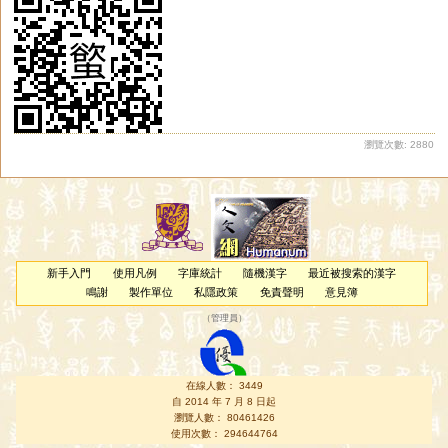
璵
臑
艅
崳
旟
繻
邘
歈
毹
狳
窬
萸
薷
襦
髃
蝓
雩
踰
妤
褕
帤
挐
舁
湡
袽
隃
牏
睮
羭
蕍
蕠
嬬
鴽
謣
鰅
轝
醹
鸆
齵
鸒
擩
堣
杅
楰
腢
媮
与
澞
侞
堬
雓
燸
歶
蒘
硢
釪
鮽
筎
籅
曘
蝡
瀏覽次數: 2880
新手入門
使用凡例
字庫統計
隨機漢字
最近被搜索的漢字
鳴謝
製作單位
私隱政策
免責聲明
意見簿
（
管理員
）
在線人數： 3449
自 2014 年 7 月 8 日起
瀏覽人數： 80461426
使用次數： 294644764