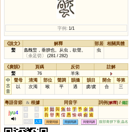
字例:
1/1
《說文》
解釋
部居
相關異體
螸
螽醜螸，垂腴也。从虫，欲聲。
虫
〔余足切〕
(281 / 282)
《廣韻》
頁碼
反切
註解
螸
76
羊朱
中
聲母
清濁
部位
聲調
韻攝
韻目
開合
等第
古
以
次濁
喉
平
遇
虞
/
虞
合
三
音
粵語音節
根據
同音字
詞例(
) /
&
解釋
備註
於
如
與
魚
餘
于
予
余
漁
黃
周
j
yu
4
吾
譽
輿
儒
愚
愉
嶼
俞
逾
李
何
迂
娛
禺
榆
蠕
虞
渝
隅
圩
HKLS
人文
腹部膏腴下垂;蟲名
同聲同韻
同韻同調
同聲同調
瑜
茹
庾
孺
嵎
盂
銣
揄
諛
腴
竽
歟
濡
喁
畬
臾
嚅
覦