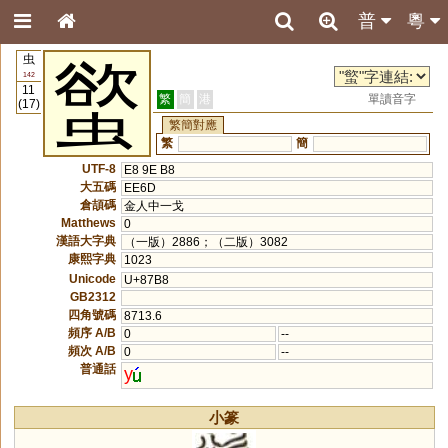
普
粵
虫
螸
142
11
繁
簡
港
單讀音字
(17)
繁簡對應
繁
簡
UTF-8
E8 9E B8
大五碼
EE6D
倉頡碼
金人中一戈
Matthews
0
漢語大字典
（一版）2886；（二版）3082
康熙字典
1023
Unicode
U+87B8
GB2312
四角號碼
8713.6
頻序 A/B
0
--
頻次 A/B
0
--
普通話
y
小篆