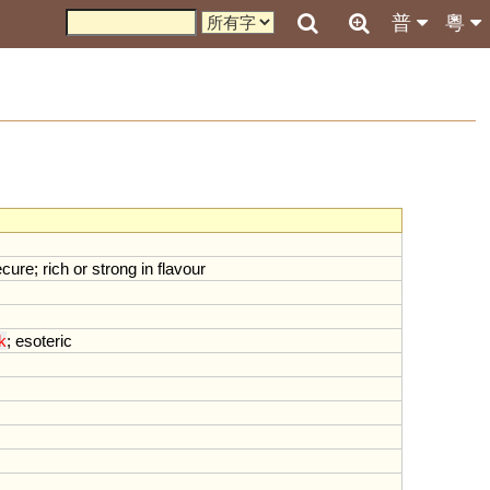
普
粵
ecure
;
rich
or
strong
in
flavour
k
;
esoteric