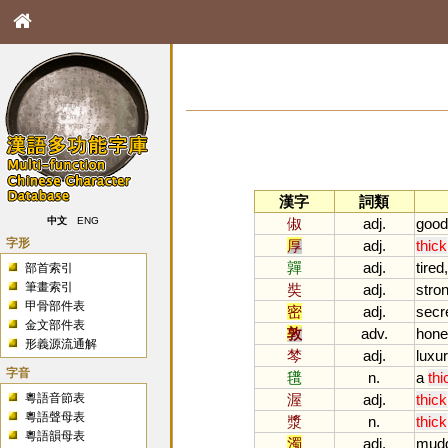
漢字
詞類
俶
adj.
good
中文
ENG
字形
厚
adj.
thick
嚲
adj.
tired
部首索引
筆畫索引
奘
adj.
stro
甲骨部件表
密
adj.
secr
金文部件表
敦
adv.
hone
形義源流通解
棽
adj.
luxur
字音
氆
n.
a
thi
粵語音節表
渥
adj.
thick
粵語聲母表
漿
n.
thick
粵語韻母表
濁
adj.
mud