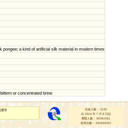
k
pongee
;
a
kind
of
artificial
silk
material
in
modern
times
;
bittern
or
concentrated
brine
在線人數： 3146
的漢字
自 2014 年 7 月 8 日起
瀏覽人數： 80361561
使用次數： 294460452