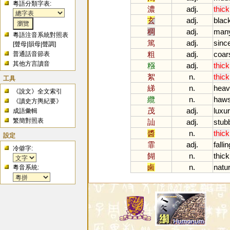
粵語分類字表:
濃
adj.
thick
玄
adj.
blac
稠
adj.
man
粵語注音系統對照表
篤
adj.
sinc
[
聲母
|
韻母
|
聲調
]
粗
adj.
coar
普通話音節表
其他方言讀音
糨
adj.
thick
絮
n.
thick
工具
綈
n.
heav
《說文》全文索引
纜
n.
haws
《讀史方輿紀要》
茂
adj.
luxur
成語彙輯
繁簡對照表
訕
adj.
stub
醬
n.
thick
設定
霏
adj.
fallin
冷僻字:
餬
n.
thick
鹵
n.
natur
粵音系統: