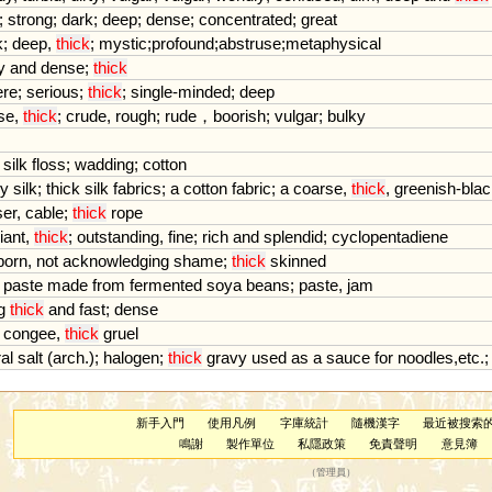
;
strong
;
dark
;
deep
;
dense
;
concentrated
;
great
k
;
deep
,
thick
;
mystic
;
profound
;
abstruse
;
metaphysical
y
and
dense
;
thick
ere
;
serious
;
thick
;
single
-
minded
;
deep
se
,
thick
;
crude
,
rough
;
rude
，
boorish
;
vulgar
;
bulky
silk
floss
;
wadding
;
cotton
y
silk
;
thick
silk
fabrics
;
a
cotton
fabric
;
a
coarse
,
thick
,
greenish
-
blac
er
,
cable
;
thick
rope
iant
,
thick
;
outstanding
,
fine
;
rich
and
splendid
;
cyclopentadiene
born
,
not
acknowledging
shame
;
thick
skinned
paste
made
from
fermented
soya
beans
;
paste
,
jam
g
thick
and
fast
;
dense
congee
,
thick
gruel
al
salt
(
arch
.);
halogen
;
thick
gravy
used
as
a
sauce
for
noodles
,
etc
.
新手入門
使用凡例
字庫統計
隨機漢字
最近被搜索
鳴謝
製作單位
私隱政策
免責聲明
意見簿
（
管理員
）