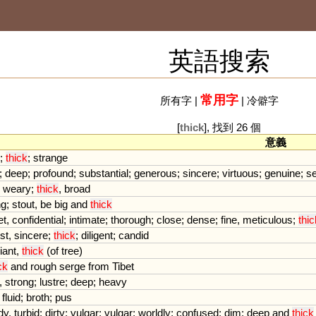
英語搜索
常用字
所有字
|
|
冷僻字
[
thick
], 找到 26 個
意義
;
thick
;
strange
;
deep
;
profound
;
substantial
;
generous
;
sincere
;
virtuous
;
genuine
;
s
,
weary
;
thick
,
broad
ng
;
stout
,
be
big
and
thick
et
,
confidential
;
intimate
;
thorough
;
close
;
dense
;
fine
,
meticulous
;
thic
st
,
sincere
;
thick
;
diligent
;
candid
iant
,
thick
(
of
tree
)
ck
and
rough
serge
from
Tibet
,
strong
;
lustre
;
deep
;
heavy
fluid
;
broth
;
pus
dy
,
turbid
;
dirty
;
vulgar
;
vulgar
;
worldly
;
confused
;
dim
;
deep
and
thick