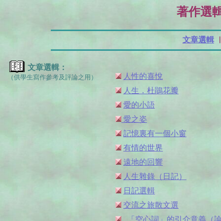
著作選
文章選輯
文章選輯：
人性的喜悅
（供學生寫作參考及評論之用）
人生．杜鵑花瓣
愛的小語
愛之姿
記憶裏有一個小窗
有情的世界
遠地的回響
人生雜錄（日記）
日記選輯
交流之旅散文選
「空心詞」的引介意義（