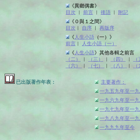
《異鄉偶書》
目次
︱
前言
︱
後語
︱
附記
《０與１之間》
目次
︱
自序
︱
再版序
《
人生小語
（一）》
前言
︱
人生小語（一）
《
人生小語
》其他各輯之前言
（二）
︱
（三）
︱
（四）
︱
（
（六）
︱
（七）
︱
（八）
︱
（
已出版著作年表：
主要著作：
一九五九年至一九
一九六九年至一九
一九七九年至一九
一九八九年至一九
一九九九年至今