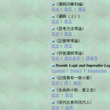
《邏輯詞彙初編》
目次
︱
前言
︱
導言
《邏輯（上）》
目次
︱
前言
《思考方法導論》
目次
︱
前言
《記號學導論》
目次
︱
序言
《符號邏輯導論》
目次
︱
原作者序
︱
譯者序
Deontic Logic and Imperative Log
Contents
︱
Preface
︱
Introduction
《記憶裏有一個小窗》
目次
︱
序
︱
後語
《生命的小歌．愛之姿》
目次
︱
前言
《現代社會與現代人》
目次
︱
自序