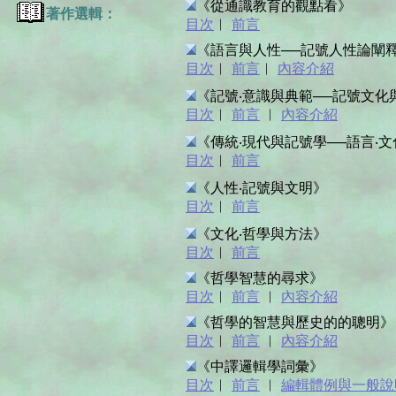
《從通識教育的觀點看》
著作選輯：
目次
︱
前言
《語言與人性──記號人性論闡
目次
︱
前言
︱
內容介紹
《記號‧意識與典範──記號文化
目次
︱
前言
︱
內容介紹
《傳統‧現代與記號學──語言‧
目次
︱
前言
《人性‧記號與文明》
目次
︱
前言
《文化‧哲學與方法》
目次
︱
前言
《哲學智慧的尋求》
目次
︱
前言
︱
內容介紹
《哲學的智慧與歷史的的聰明》
目次
︱
前言
︱
內容介紹
《中譯邏輯學詞彙》
目次
︱
前言
︱
編輯體例與一般說