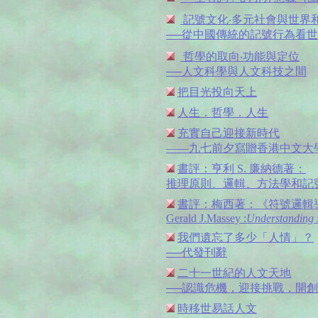
記號文化‧多元社會與世界
──從中國傳統的記號行為看
哲學的取向‧功能與定位
──人文科學與人文科技之間
把目光投向天上
人生．哲學．人生
充實自己迎接新時代
——九七前夕寫贈香港中文大
書評：亨利 S. 廉納德著：
推理原則、邏輯、方法學和記
書評：梅西著：《符號邏輯
Gerald J.Massey :
Understanding 
我們遺忘了多少「人情」？
──代發刊辭
二十一世紀的人文天地
──認識危機，迎接挑戰，開
時移世易話人文