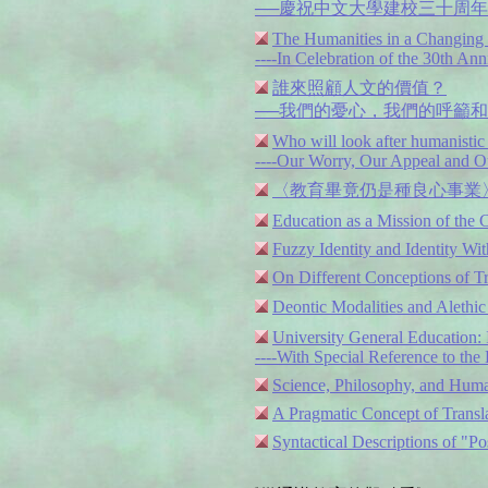
──慶祝中文大學建校三十周
The Humanities in a Changing
----In Celebration of the 30th A
誰來照顧人文的價值？
──我們的憂心，我們的呼籲
Who will look after humanistic
----Our Worry, Our Appeal and Ou
〈教育畢竟仍是種良心事業
Education as a Mission of the 
Fuzzy Identity and Identity Wi
On Different Conceptions of Tr
Deontic Modalities and Alethic
University General Education: 
----With Special Reference to t
Science, Philosophy, and Hum
A Pragmatic Concept of Transl
Syntactical Descriptions of "